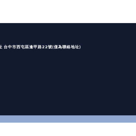
國定假日皆無出貨及回覆）
(僅為聯絡地址)
台中市西屯區逢甲路22號
址