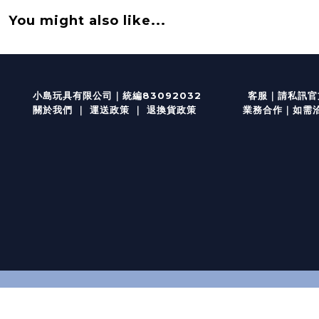
You might also like...
客服
｜
小島玩具有限公司｜統編83092032
請私訊官方
關於我們
｜
運送政策
｜
退換貨政策
業務合作｜如需洽談