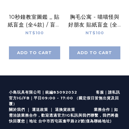
10秒鐘教室圖鑑 _ 貼
胸毛公寓 - 喵喵怪與
紙盲盒 (全4款) / 盲抽
好朋友 貼紙盲盒 (全6
單售
款) / 盲抽單售
NT$100
NT$100
ADD TO CART
ADD TO CART
客服
｜
小島玩具有限公司｜統編83092032
請私訊
｜
官方IG/FB
平日09:00 - 17:00 （國定假日皆無出貨及回
覆）
關於我們
｜
運送政策
｜
退換貨政策
業務合作｜如
需洽談業務合作，歡迎透過
官方I
G
私訊與我們聯繫，我們將盡
(僅為聯絡地址)
快回覆您｜
台中市西屯區逢甲路22號
地址