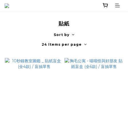
貼紙
Sort by
24 Items per page