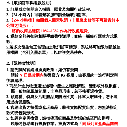
⚠️【取消訂單與退款說明】
1. 訂單成立後即進入採購、匯兌及相關行政流程。
2.【24 小時內】可聯繫客服申請全額取消訂單。
【24 小時後】如因個人因素取消（非延遲出貨等不可歸責於本
3.
公司之情形），
將酌收商品總額 10%–15% 作為行政處理費。
4. 退款金額將扣除相關手續費後辦理，並統一採銀行匯款方式退
款。
5.若多次發生無正當理由之取消訂單情形，系統將可能限制帳號使
用權限（含列入黑名單），以維護交易秩序。
⚠️【退換貨說明】
1. 請先詳閱官網退換貨政策；如仍有疑問，
7 日鑑賞期內
請於
聯繫官方 IG 客服，由客服統一進行判定與
後續處理。
2.商品外盒於物流運送過程中產生之輕微擠壓、變形或外觀損傷，
屬一般物流風險範圍，非商品瑕疵，恕不接受退換貨。
3. 預購禮、特典及活動贈品屬贈送性質，除重大瑕疵外，恕不適
用退換貨服務。
4. 官網出貨之扭蛋或盒玩商品，將依實際配貨出貨，恕無法指定
款式或包裝形式。
5. 如經判定需換貨，請攜帶瑕疵商品及對話紀錄至門市辦理，
同系列盲盒商品隨機
現場將協助進行換貨作業。換貨方式為「