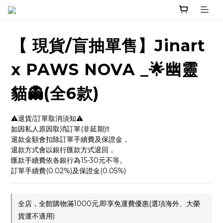
【 現貨/盲抽單售】Jinart
x PAWS NOVA _🌟幽靈
貓👻(全6款)
⚠️退貨/訂單取消須知⚠️
如因私人原因取消訂單(非延期)‼️
退款金額會扣除訂單手續費及保證金，
退款方式會以銀行匯款方式退回，
匯款手續費依各銀行為15-30元不等。
訂單手續費(0.02%)及保證金(0.05%)
全店，全館購物滿1000元,即享免運費優惠(選項海外、大榮
貨運不適用)