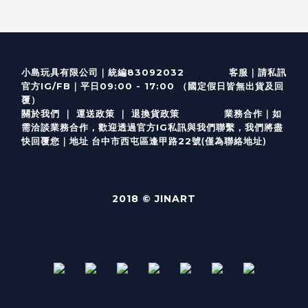
客服
｜
小島玩具有限公司｜統編83092032
請私訊
｜
官方IG/FB
平日09:00 - 17:00 （國定假日皆無出貨及回
覆）
關於我們
｜
運送政策
｜
退換貨政策
業務合作｜如
需洽談業務合作，歡迎透過
官方I
G
私訊與我們聯繫，我們將盡
(僅為聯絡地址)
快回覆您｜
台中市西屯區逢甲路22號
地址
2018 © JINART