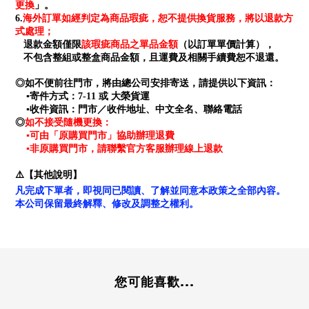
更換
」。
海外訂單如經判定為商品瑕疵，恕不提供換貨服務，將以退款方
6.
式處理；
退款金額僅限
該瑕疵商品之單品金額
（以訂單單價計算），
不包含整組或整盒商品金額，且運費及相關手續費恕不退還。
◎如不便前往門市，將由總公司安排寄送，請提供以下資訊：
▪寄件方式：7-11 或 大榮貨運
▪收件資訊：門市／收件地址、中文全名、聯絡電話
如不接受隨機更換：
◎
▪可由「原購買門市」協助辦理退費
▪非原購買門市，請聯繫官方客服辦理線上退款
⚠️【其他說明】
凡完成下單者，即視同已閱讀、了解並同意本政策之全部內容。
本公司保留最終解釋、修改及調整之權利。
您可能喜歡...