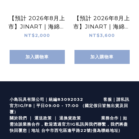
【預計 2026年8月上
【預計 2026年8月上
市】JINART | 海綿寶
市】JINART | 海綿寶
寶 - 魔魟 (Man Ray)
寶 - 海超人與大洋遊
NT$2,000
NT$3,600
公仔 (1入)
俠公仔組 (1組2入)
加入購物車
加入購物車
客服
｜
小島玩具有限公司｜統編83092032
請私訊
｜
官方IG/FB
平日09:00 - 17:00 （國定假日皆無出貨及回
覆）
關於我們
｜
運送政策
｜
退換貨政策
業務合作｜如
需洽談業務合作，歡迎透過
官方I
G
私訊與我們聯繫，我們將盡
(僅為聯絡地址)
快回覆您｜
台中市西屯區逢甲路22號
地址