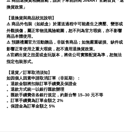
⚠️
JINART
商品退換貨相關規範，請於下單前詳閱
官網首頁「退
換貨政策」
【退換貨與商品狀況說明】
⚠️
商品外包裝（如紙盒）於運送過程中可能產生之擠壓、變形或
外觀損傷，屬正常物流風險範圍，恕不列為官方瑕疵，亦不影響
商品本體使用。
⚠️
預購禮屬官方活動贈品，非販售商品；如無嚴重破損、缺件或
影響正常使用之重大瑕疵，恕不適用退換貨政策。
⚠️
官網出貨之扭蛋或盒玩版本，將依公司實際配貨為準，恕無法
指定包裝形式。
【退貨／訂單取消須知】
如因個人因素申請取消訂單（非延期）：
。退款金額將扣除訂單手續費及保證金
。退款方式統一以銀行匯款辦理
15–30
。匯款手續費依各銀行規定，約新台幣
元不等
2%
。訂單手續費為訂單金額之
5%
。保證金為訂單金額之