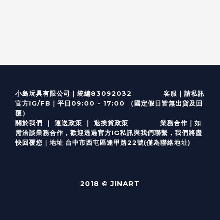
客服
｜
小島玩具有限公司｜統編83092032
請私訊
｜
官方IG/FB
平日09:00 - 17:00 （國定假日皆無出貨及回
覆）
關於我們
｜
運送政策
｜
退換貨政策
業務合作｜如
需洽談業務合作，歡迎透過
官方I
G
私訊與我們聯繫，我們將盡
(僅為聯絡地址)
快回覆您｜
台中市西屯區逢甲路22號
地址
2018 © JINART