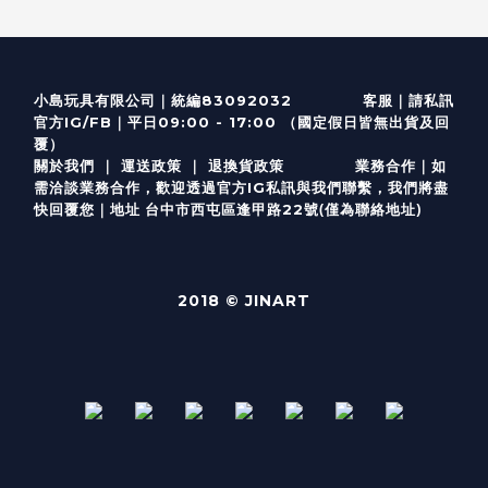
客服
｜
小島玩具有限公司｜統編83092032
請私訊
｜
官方IG/FB
平日09:00 - 17:00 （國定假日皆無出貨及回
覆）
關於我們
｜
運送政策
｜
退換貨政策
業務合作｜如
需洽談業務合作，歡迎透過
官方I
G
私訊與我們聯繫，我們將盡
(僅為聯絡地址)
快回覆您｜
台中市西屯區逢甲路22號
地址
2018 © JINART