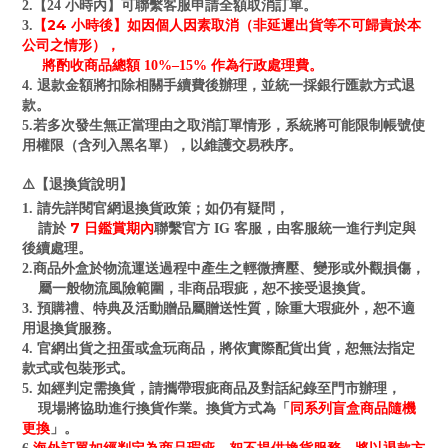
2.【24 小時內】可聯繫客服申請全額取消訂單。
【24 小時後】如因個人因素取消（非延遲出貨等不可歸責於本
3.
公司之情形），
將酌收商品總額 10%–15% 作為行政處理費。
4. 退款金額將扣除相關手續費後辦理，並統一採銀行匯款方式退
款。
5.若多次發生無正當理由之取消訂單情形，系統將可能限制帳號使
用權限（含列入黑名單），以維護交易秩序。
⚠️【退換貨說明】
1. 請先詳閱官網退換貨政策；如仍有疑問，
7 日鑑賞期內
請於
聯繫官方 IG 客服，由客服統一進行判定與
後續處理。
2.商品外盒於物流運送過程中產生之輕微擠壓、變形或外觀損傷，
屬一般物流風險範圍，非商品瑕疵，恕不接受退換貨。
3. 預購禮、特典及活動贈品屬贈送性質，除重大瑕疵外，恕不適
用退換貨服務。
4. 官網出貨之扭蛋或盒玩商品，將依實際配貨出貨，恕無法指定
款式或包裝形式。
5. 如經判定需換貨，請攜帶瑕疵商品及對話紀錄至門市辦理，
同系列盲盒商品隨機
現場將協助進行換貨作業。換貨方式為「
更換
」。