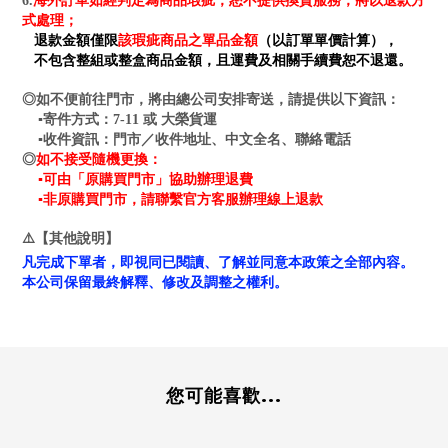
海外訂單如經判定為商品瑕疵，恕不提供換貨服務，將以退款方
6.
式處理；
退款金額僅限
該瑕疵商品之單品金額
（以訂單單價計算），
不包含整組或整盒商品金額，且運費及相關手續費恕不退還。
◎如不便前往門市，將由總公司安排寄送，請提供以下資訊：
▪寄件方式：7-11 或 大榮貨運
▪收件資訊：門市／收件地址、中文全名、聯絡電話
如不接受隨機更換：
◎
▪可由「原購買門市」協助辦理退費
▪非原購買門市，請聯繫官方客服辦理線上退款
⚠️【其他說明】
凡完成下單者，即視同已閱讀、了解並同意本政策之全部內容。
本公司保留最終解釋、修改及調整之權利。
您可能喜歡...