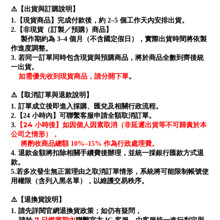
⚠️【出貨與訂購說明】
1.【現貨商品】完成付款後，約 2–5 個工作天內安排出貨。
2.【非現貨（訂製／預購）商品】
製作期約為 3–4 個月（不含國定假日），實際出貨時間將依製
作進度調整。
3. 若同一訂單同時包含現貨與預購商品，將於商品全數到齊後統
一出貨。
如需優先收到現貨商品，請分開下單
。
⚠️【取消訂單與退款說明】
1. 訂單成立後即進入採購、匯兌及相關行政流程。
2.【24 小時內】可聯繫客服申請全額取消訂單。
【24 小時後】如因個人因素取消（非延遲出貨等不可歸責於本
3.
公司之情形），
將酌收商品總額 10%–15% 作為行政處理費。
4. 退款金額將扣除相關手續費後辦理，並統一採銀行匯款方式退
款。
5.若多次發生無正當理由之取消訂單情形，系統將可能限制帳號使
用權限（含列入黑名單），以維護交易秩序。
⚠️【退換貨說明】
1. 請先詳閱官網退換貨政策；如仍有疑問，