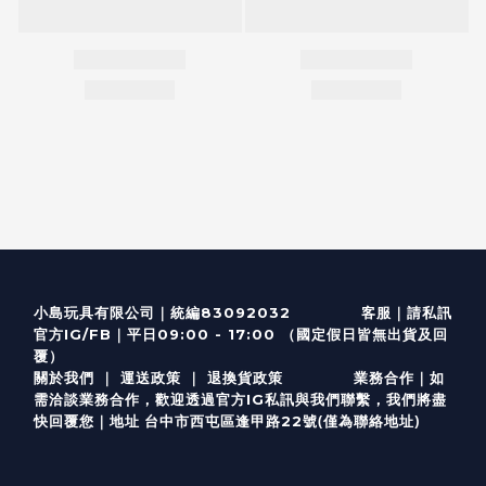
客服
｜
小島玩具有限公司｜統編83092032
請私訊
｜
官方IG/FB
平日09:00 - 17:00 （國定假日皆無出貨及回
覆）
關於我們
｜
運送政策
｜
退換貨政策
業務合作｜如
需洽談業務合作，歡迎透過
官方I
G
私訊與我們聯繫，我們將盡
(僅為聯絡地址)
快回覆您｜
台中市西屯區逢甲路22號
地址