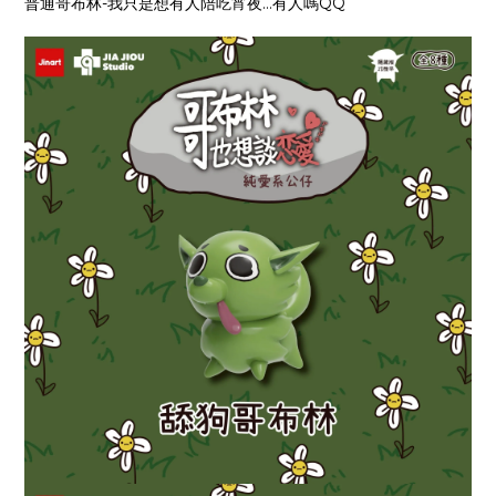
普通哥布林-我只是想有人陪吃宵夜…有人嗎QQ