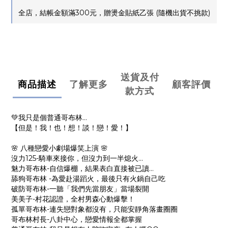
全店，結帳金額滿300元，贈燙金貼紙乙張 (隨機出貨不挑款)
送貨及付
商品描述
了解更多
顧客評價
款方式
💚我只是個普通哥布林…
【但是！我！也！想！談！戀！愛！】
🌸 八種戀愛小劇場爆笑上演 🌸
沒力125-騎車來接你，但沒力到一半熄火...
魅力哥布林-自信爆棚，結果表白直接被已讀…
舔狗哥布林 -為愛赴湯蹈火，最後只有火鍋自己吃
破防哥布林-一聽「我們先當朋友」當場裂開
美美子-村花認證，全村男森心動爆擊！
孤單哥布林-連失戀對象都沒有，只能安靜角落畫圈圈
哥布林村長-八卦中心，戀愛情報全都掌握