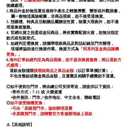
7 日鑑賞期內
請於
聯繫官方 IG 客服，由客服統一進行判定與
後續處理。
2.商品外盒於物流運送過程中產生之輕微擠壓、變形或外觀損傷，
屬一般物流風險範圍，非商品瑕疵，恕不接受退換貨。
3. 預購禮、特典及活動贈品屬贈送性質，除重大瑕疵外，恕不適
用退換貨服務。
4. 官網出貨之扭蛋或盒玩商品，將依實際配貨出貨，恕無法指定
款式或包裝形式。
5. 如經判定需換貨，請攜帶瑕疵商品及對話紀錄至門市辦理，
同系列盲盒商品隨機
現場將協助進行換貨作業。換貨方式為「
更換
」。
海外訂單如經判定為商品瑕疵，恕不提供換貨服務，將以退款方
6.
式處理；
退款金額僅限
該瑕疵商品之單品金額
（以訂單單價計算），
不包含整組或整盒商品金額，且運費及相關手續費恕不退還。
◎如不便前往門市，將由總公司安排寄送，請提供以下資訊：
▪寄件方式：7-11 或 大榮貨運
▪收件資訊：門市／收件地址、中文全名、聯絡電話
如不接受隨機更換：
◎
▪可由「原購買門市」協助辦理退費
▪非原購買門市，請聯繫官方客服辦理線上退款
⚠️【其他說明】