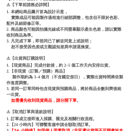
⚠️【下單前請務必詳閱】
1. 本網站商品圖片皆為設計示意，
實際成品可能因製作過程進行細部調整，包含但不限於色彩、
配件及細節修正等。
2. 商品顏色可能因拍攝光線或不同螢幕顯示產生色差，請以實際
收到商品為準。
3. 凡完成下單，即視同已了解並同意上述說明；
恕不接受因色差或主觀認知差異申請退換貨。
⚠️【出貨與訂購說明】
1.【現貨商品】完成付款後，約 2–5 個工作天內安排出貨。
2.【非現貨（訂製／預購）商品】
製作期約為 3–4 個月（不含國定假日），實際出貨時間將依製
作進度調整。
3. 若同一訂單同時包含現貨與預購商品，將於商品全數到齊後統
一出貨。
如需優先收到現貨商品，請分開下單
。
⚠️【取消訂單與退款說明】
1. 訂單成立後即進入採購、匯兌及相關行政流程。
2.【24 小時內】可聯繫客服申請全額取消訂單。
【24 小時後】如因個人因素取消（非延遲出貨等不可歸責於本
3.