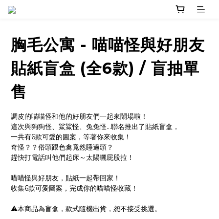
胸毛公寓 - 喵喵怪與好朋友
貼紙盲盒 (全6款) / 盲抽單
售
調皮的喵喵怪和他的好朋友們一起來鬧場啦！
這次與狗狗怪、鯊鯊怪、兔兔怪...聯名推出了貼紙盲盒，
一共有6款可愛的圖案，等著你來收集！
奇怪？？俗頭跟色禽竟然睡過頭？
趕快打電話叫他們起床～太陽曬屁股拉！
喵喵怪與好朋友，貼紙一起帶回家！
收集6款可愛圖案，完成你的喵喵怪收藏！
⚠️本商品為盲盒，款式隨機出貨，恕不接受挑選。