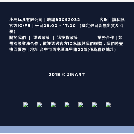
客服
｜
小島玩具有限公司｜統編83092032
請私訊
｜
官方IG/FB
平日09:00 - 17:00 （國定假日皆無出貨及回
覆）
關於我們
｜
運送政策
｜
退換貨政策
業務合作｜如
需洽談業務合作，歡迎透過
官方I
G
私訊與我們聯繫，我們將盡
(僅為聯絡地址)
快回覆您｜
台中市西屯區逢甲路22號
地址
2018 © JINART