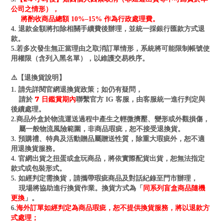
公司之情形），
將酌收商品總額 10%–15% 作為行政處理費。
4. 退款金額將扣除相關手續費後辦理，並統一採銀行匯款方式退
款。
5.若多次發生無正當理由之取消訂單情形，系統將可能限制帳號使
用權限（含列入黑名單），以維護交易秩序。
⚠️【退換貨說明】
1. 請先詳閱官網退換貨政策；如仍有疑問，
7 日鑑賞期內
請於
聯繫官方 IG 客服，由客服統一進行判定與
後續處理。
2.商品外盒於物流運送過程中產生之輕微擠壓、變形或外觀損傷，
屬一般物流風險範圍，非商品瑕疵，恕不接受退換貨。
3. 預購禮、特典及活動贈品屬贈送性質，除重大瑕疵外，恕不適
用退換貨服務。
4. 官網出貨之扭蛋或盒玩商品，將依實際配貨出貨，恕無法指定
款式或包裝形式。
5. 如經判定需換貨，請攜帶瑕疵商品及對話紀錄至門市辦理，
同系列盲盒商品隨機
現場將協助進行換貨作業。換貨方式為「
更換
」。
海外訂單如經判定為商品瑕疵，恕不提供換貨服務，將以退款方
6.
式處理；