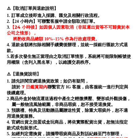
⚠️【取消訂單與退款說明】
1. 訂單成立後即進入採購、匯兌及相關行政流程。
2.【24 小時內】可聯繫客服申請全額取消訂單。
【24 小時後】如因個人因素取消（非延遲出貨等不可歸責於本
3.
公司之情形），
將酌收商品總額 10%–15% 作為行政處理費。
4. 退款金額將扣除相關手續費後辦理，並統一採銀行匯款方式退
款。
5.若多次發生無正當理由之取消訂單情形，系統將可能限制帳號使
用權限（含列入黑名單），以維護交易秩序。
⚠️【退換貨說明】
1. 請先詳閱官網退換貨政策；如仍有疑問，
7 日鑑賞期內
請於
聯繫官方 IG 客服，由客服統一進行判定與
後續處理。
2.商品外盒於物流運送過程中產生之輕微擠壓、變形或外觀損傷，
屬一般物流風險範圍，非商品瑕疵，恕不接受退換貨。
3. 預購禮、特典及活動贈品屬贈送性質，除重大瑕疵外，恕不適
用退換貨服務。
4. 官網出貨之扭蛋或盒玩商品，將依實際配貨出貨，恕無法指定
款式或包裝形式。
5. 如經判定需換貨，請攜帶瑕疵商品及對話紀錄至門市辦理，