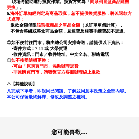
同系列盲盒商品隨機
現場將協助進行換貨作業。換貨方式為「
更換
」。
海外訂單如經判定為商品瑕疵，恕不提供換貨服務，將以退款方
6.
式處理；
退款金額僅限
該瑕疵商品之單品金額
（以訂單單價計算），
不包含整組或整盒商品金額，且運費及相關手續費恕不退還。
◎如不便前往門市，將由總公司安排寄送，請提供以下資訊：
▪寄件方式：7-11 或 大榮貨運
▪收件資訊：門市／收件地址、中文全名、聯絡電話
如不接受隨機更換：
◎
▪可由「原購買門市」協助辦理退費
▪非原購買門市，請聯繫官方客服辦理線上退款
⚠️【其他說明】
凡完成下單者，即視同已閱讀、了解並同意本政策之全部內容。
本公司保留最終解釋、修改及調整之權利。
您可能喜歡...