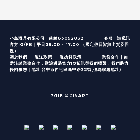
客服
｜
小島玩具有限公司｜統編83092032
請私訊
｜
官方IG/FB
平日09:00 - 17:00 （國定假日皆無出貨及回
覆）
關於我們
｜
運送政策
｜
退換貨政策
業務合作｜如
需洽談業務合作，歡迎透過
官方I
G
私訊與我們聯繫，我們將盡
(僅為聯絡地址)
快回覆您｜
台中市西屯區逢甲路22號
地址
2018 © JINART