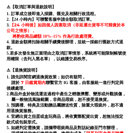
⚠️【取消訂單與退款說明】
1. 訂單成立後即進入採購、匯兌及相關行政流程。
2.【24 小時內】可聯繫客服申請全額取消訂單。
【24 小時後】如因個人因素取消（非延遲出貨等不可歸責於本
3.
公司之情形），
將酌收商品總額 10%–15% 作為行政處理費。
4. 退款金額將扣除相關手續費後辦理，並統一採銀行匯款方式退
款。
5.若多次發生無正當理由之取消訂單情形，系統將可能限制帳號使
用權限（含列入黑名單），以維護交易秩序。
⚠️【退換貨說明】
1. 請先詳閱官網退換貨政策；如仍有疑問，
7 日鑑賞期內
請於
聯繫官方 IG 客服，由客服統一進行判定與
後續處理。
2.商品外盒於物流運送過程中產生之輕微擠壓、變形或外觀損傷，
屬一般物流風險範圍，非商品瑕疵，恕不接受退換貨。
3. 預購禮、特典及活動贈品屬贈送性質，除重大瑕疵外，恕不適
用退換貨服務。
4. 官網出貨之扭蛋或盒玩商品，將依實際配貨出貨，恕無法指定
款式或包裝形式。
5. 如經判定需換貨，請攜帶瑕疵商品及對話紀錄至門市辦理，