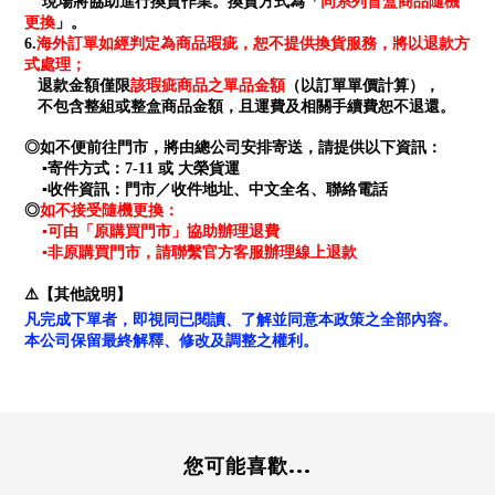
同系列盲盒商品隨機
現場將協助進行換貨作業。換貨方式為「
更換
」。
海外訂單如經判定為商品瑕疵，恕不提供換貨服務，將以退款方
6.
式處理；
退款金額僅限
該瑕疵商品之單品金額
（以訂單單價計算），
不包含整組或整盒商品金額，且運費及相關手續費恕不退還。
◎如不便前往門市，將由總公司安排寄送，請提供以下資訊：
▪寄件方式：7-11 或 大榮貨運
▪收件資訊：門市／收件地址、中文全名、聯絡電話
如不接受隨機更換：
◎
▪可由「原購買門市」協助辦理退費
▪非原購買門市，請聯繫官方客服辦理線上退款
⚠️【其他說明】
凡完成下單者，即視同已閱讀、了解並同意本政策之全部內容。
本公司保留最終解釋、修改及調整之權利。
您可能喜歡...