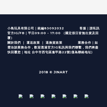
客服
｜
小島玩具有限公司｜統編83092032
請私訊
｜
官方IG/FB
平日09:00 - 17:00 （國定假日皆無出貨及回
覆）
關於我們
｜
運送政策
｜
退換貨政策
業務合作｜如
需洽談業務合作，歡迎透過
官方I
G
私訊與我們聯繫，我們將盡
(僅為聯絡地址)
快回覆您｜
台中市西屯區逢甲路22號
地址
2018 © JINART