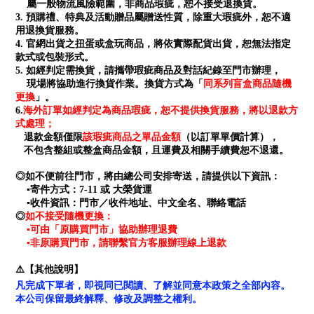
屬一般物流風險範圍，非商品瑕疵，恕不接受退換貨。
3. 預購禮、特典及活動贈品屬贈送性質，除重大瑕疵外，恕不適
用退換貨服務。
4. 官網出貨之扭蛋或盒玩商品，將依實際配貨出貨，恕無法指定
款式或包裝形式。
5. 如經判定需換貨，請攜帶瑕疵商品及對話紀錄至門市辦理，
同系列盲盒商品隨機
現場將協助進行換貨作業。換貨方式為「
更換
」。
海外訂單如經判定為商品瑕疵，恕不提供換貨服務，將以退款方
6.
式處理；
退款金額僅限
該瑕疵商品之單品金額
（以訂單單價計算），
不包含整組或整盒商品金額，且運費及相關手續費恕不退還。
◎如不便前往門市，將由總公司安排寄送，請提供以下資訊：
▪寄件方式：7-11 或 大榮貨運
▪收件資訊：門市／收件地址、中文全名、聯絡電話
如不接受隨機更換：
◎
▪可由「原購買門市」協助辦理退費
▪非原購買門市，請聯繫官方客服辦理線上退款
⚠️【其他說明】
凡完成下單者，即視同已閱讀、了解並同意本政策之全部內容。
本公司保留最終解釋、修改及調整之權利。