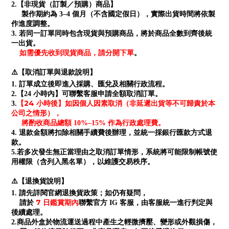
2.【非現貨（訂製／預購）商品】
製作期約為 3–4 個月（不含國定假日），實際出貨時間將依製
作進度調整。
3. 若同一訂單同時包含現貨與預購商品，將於商品全數到齊後統
一出貨。
如需優先收到現貨商品，請分開下單
。
⚠️【取消訂單與退款說明】
1. 訂單成立後即進入採購、匯兌及相關行政流程。
2.【24 小時內】可聯繫客服申請全額取消訂單。
【24 小時後】如因個人因素取消（非延遲出貨等不可歸責於本
3.
公司之情形），
將酌收商品總額 10%–15% 作為行政處理費。
4. 退款金額將扣除相關手續費後辦理，並統一採銀行匯款方式退
款。
5.若多次發生無正當理由之取消訂單情形，系統將可能限制帳號使
用權限（含列入黑名單），以維護交易秩序。
⚠️【退換貨說明】
1. 請先詳閱官網退換貨政策；如仍有疑問，
7 日鑑賞期內
請於
聯繫官方 IG 客服，由客服統一進行判定與
後續處理。
2.商品外盒於物流運送過程中產生之輕微擠壓、變形或外觀損傷，