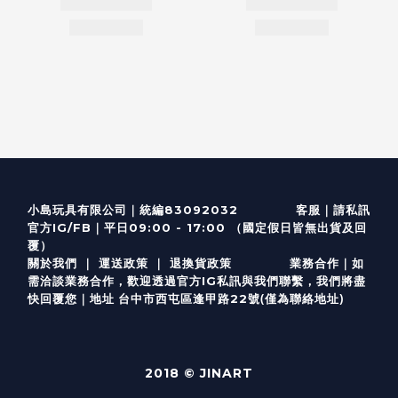
客服
｜
小島玩具有限公司｜統編83092032
請私訊
｜
官方IG/FB
平日09:00 - 17:00 （國定假日皆無出貨及回
覆）
關於我們
｜
運送政策
｜
退換貨政策
業務合作｜如
需洽談業務合作，歡迎透過
官方I
G
私訊與我們聯繫，我們將盡
(僅為聯絡地址)
快回覆您｜
台中市西屯區逢甲路22號
地址
2018 © JINART