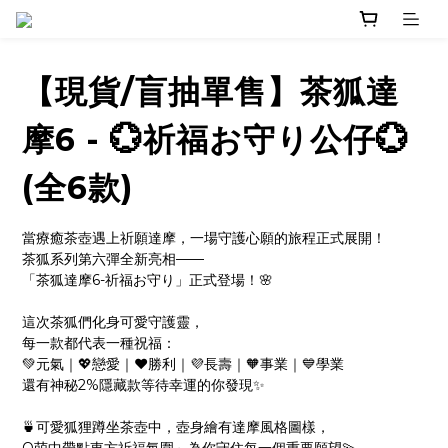
【現貨/盲抽單售】茶狐達
摩6 - 💮祈福お守り公仔💮
(全6款)
當療癒茶壺遇上祈願達摩，一場守護心願的旅程正式展開！
茶狐系列第六彈全新亮相——
「茶狐達摩6-祈福お守り」正式登場！🌸
這次茶狐們化身可愛守護靈，
每一款都代表一種祝福：
💚元氣｜💖戀愛｜❤️勝利｜💜長壽｜🧡事業｜💙學業
還有神秘2%隱藏款等待幸運的你發現✨
🍵可愛狐狸蹲坐茶壺中，壺身繪有達摩風格圖樣，