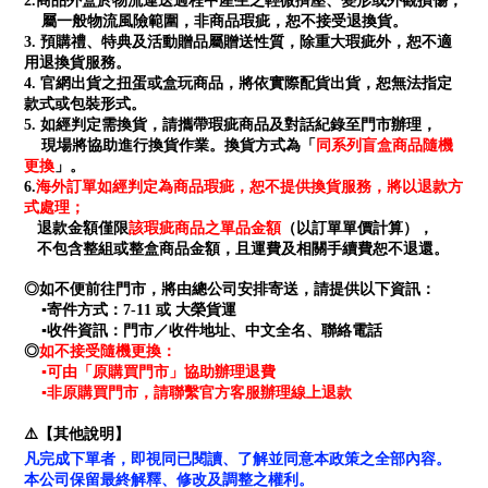
2.商品外盒於物流運送過程中產生之輕微擠壓、變形或外觀損傷，
屬一般物流風險範圍，非商品瑕疵，恕不接受退換貨。
3. 預購禮、特典及活動贈品屬贈送性質，除重大瑕疵外，恕不適
用退換貨服務。
4. 官網出貨之扭蛋或盒玩商品，將依實際配貨出貨，恕無法指定
款式或包裝形式。
5. 如經判定需換貨，請攜帶瑕疵商品及對話紀錄至門市辦理，
同系列盲盒商品隨機
現場將協助進行換貨作業。換貨方式為「
更換
」。
海外訂單如經判定為商品瑕疵，恕不提供換貨服務，將以退款方
6.
式處理；
退款金額僅限
該瑕疵商品之單品金額
（以訂單單價計算），
不包含整組或整盒商品金額，且運費及相關手續費恕不退還。
◎如不便前往門市，將由總公司安排寄送，請提供以下資訊：
▪寄件方式：7-11 或 大榮貨運
▪收件資訊：門市／收件地址、中文全名、聯絡電話
如不接受隨機更換：
◎
▪可由「原購買門市」協助辦理退費
▪非原購買門市，請聯繫官方客服辦理線上退款
⚠️【其他說明】
凡完成下單者，即視同已閱讀、了解並同意本政策之全部內容。
本公司保留最終解釋、修改及調整之權利。