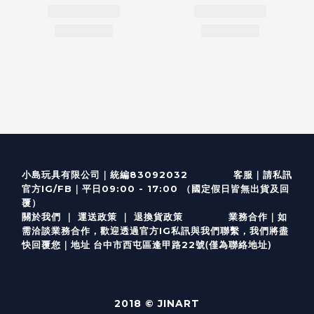
客服
｜
小島玩具有限公司｜統編83092032
請私訊
｜
官方IG/FB
平日09:00 - 17:00 （國定假日皆無出貨及回
覆）
關於我們
｜
運送政策
｜
退換貨政策
業務合作｜如
需洽談業務合作，歡迎透過
官方I
G
私訊與我們聯繫，我們將盡
(僅為聯絡地址)
快回覆您｜
台中市西屯區逢甲路22號
地址
2018 © JINART