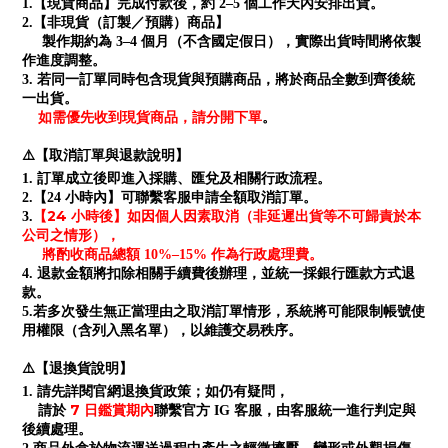
1.【現貨商品】完成付款後，約 2–5 個工作天內安排出貨。
2.【非現貨（訂製／預購）商品】
製作期約為 3–4 個月（不含國定假日），實際出貨時間將依製
作進度調整。
3. 若同一訂單同時包含現貨與預購商品，將於商品全數到齊後統
一出貨。
如需優先收到現貨商品，請分開下單
。
⚠️【取消訂單與退款說明】
1. 訂單成立後即進入採購、匯兌及相關行政流程。
2.【24 小時內】可聯繫客服申請全額取消訂單。
【24 小時後】如因個人因素取消（非延遲出貨等不可歸責於本
3.
公司之情形），
將酌收商品總額 10%–15% 作為行政處理費。
4. 退款金額將扣除相關手續費後辦理，並統一採銀行匯款方式退
款。
5.若多次發生無正當理由之取消訂單情形，系統將可能限制帳號使
用權限（含列入黑名單），以維護交易秩序。
⚠️【退換貨說明】
1. 請先詳閱官網退換貨政策；如仍有疑問，
7 日鑑賞期內
請於
聯繫官方 IG 客服，由客服統一進行判定與
後續處理。