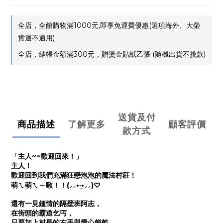
全店，全館購物滿1000元,即享免運費優惠(選項海外、大榮
貨運不適用)
全店，結帳金額滿300元，贈燙金貼紙乙張 (隨機出貨不挑款)
送貨及付
商品描述
了解更多
顧客評價
款方式
「主人~~歡迎回來！」
主人！
歡迎回到我們充滿狂戀泡泡的魔法村莊！
萌ㄟ萌ㄟ～啾！！(⸝⸝•‧̫•⸝⸝)♡
還有一見鍾情的隔壁班阿志，
在街頭的霸道乞丐，
只要加上村長的右手與愛心餅乾，