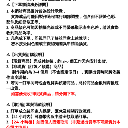
⚠️【下單前請務必詳閱】
1. 本網站商品圖片皆為設計示意，
實際成品可能因製作過程進行細部調整，包含但不限於色彩、
配件及細節修正等。
2. 商品顏色可能因拍攝光線或不同螢幕顯示產生色差，請以實際
收到商品為準。
3. 凡完成下單，即視同已了解並同意上述說明；
恕不接受因色差或主觀認知差異申請退換貨。
⚠️【出貨與訂購說明】
1.【現貨商品】完成付款後，約 2–5 個工作天內安排出貨。
2.【非現貨（訂製／預購）商品】
製作期約為 3–4 個月（不含國定假日），實際出貨時間將依製
作進度調整。
3. 若同一訂單同時包含現貨與預購商品，將於商品全數到齊後統
一出貨。
如需優先收到現貨商品，請分開下單
。
⚠️【取消訂單與退款說明】
1. 訂單成立後即進入採購、匯兌及相關行政流程。
2.【24 小時內】可聯繫客服申請全額取消訂單。
【24 小時後】如因個人因素取消（非延遲出貨等不可歸責於本
3.
公司之情形），