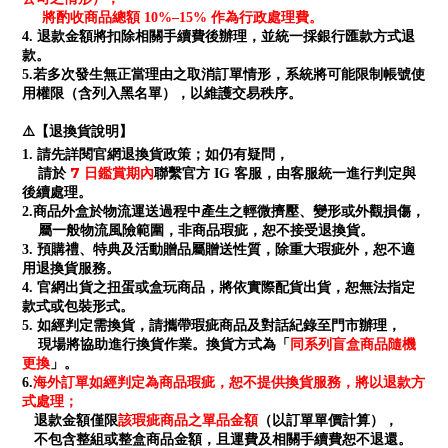
將酌收商品總額 10%–15% 作為行政處理費。
4. 退款金額將扣除相關手續費後辦理，並統一採銀行匯款方式退
款。
5.若多次發生無正當理由之取消訂單情形，系統將可能限制帳號使
用權限（含列入黑名單），以維護交易秩序。
⚠️【退換貨說明】
1. 請先詳閱官網退換貨政策；如仍有疑問，
7 日鑑賞期內
請於
聯繫官方 IG 客服，由客服統一進行判定與
後續處理。
2.商品外盒於物流運送過程中產生之輕微擠壓、變形或外觀損傷，
屬一般物流風險範圍，非商品瑕疵，恕不接受退換貨。
3. 預購禮、特典及活動贈品屬贈送性質，除重大瑕疵外，恕不適
用退換貨服務。
4. 官網出貨之扭蛋或盒玩商品，將依實際配貨出貨，恕無法指定
款式或包裝形式。
5. 如經判定需換貨，請攜帶瑕疵商品及對話紀錄至門市辦理，
同系列盲盒商品隨機
現場將協助進行換貨作業。換貨方式為「
更換
」。
海外訂單如經判定為商品瑕疵，恕不提供換貨服務，將以退款方
6.
式處理；
退款金額僅限
該瑕疵商品之單品金額
（以訂單單價計算），
不包含整組或整盒商品金額，且運費及相關手續費恕不退還。