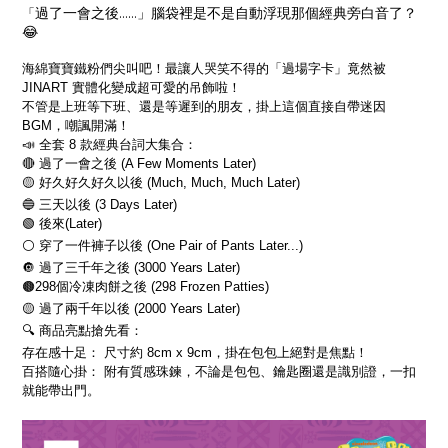
過了一會之後
……
」腦袋裡是不是自動浮現那個經典旁白音了？
「
😂
海綿寶寶鐵粉們尖叫吧！最讓人哭笑不得的「過場字卡」竟然被
JINART
實體化變成超可愛的吊飾啦！
不管是上班等下班、還是等遲到的朋友，掛上這個直接自帶迷因
BGM
，嘲諷開滿！
📣
全套
8
款經典台詞大集合：
🔴
過了一會之後
(A Few Moments Later)
🟡
好久好久好久以後
(Much, Much, Much Later)
🔵
三天以後
(3 Days Later)
🟢
後來
(Later)
⚪
穿了一件褲子以後
(One Pair of Pants Later...)
🔘
過了三千年之後
(3000 Years Later)
🟤
298
個冷凍肉餅之後
(298 Frozen Patties)
🟡
過了兩千年以後
(2000 Years Later)
🔍
商品亮點搶先看：
存在感十足：
尺寸約
8cm x 9cm
，掛在包包上絕對是焦點！
百搭隨心掛：
附有質感珠鍊，不論是包包、鑰匙圈還是識別證，一扣
就能帶出門。