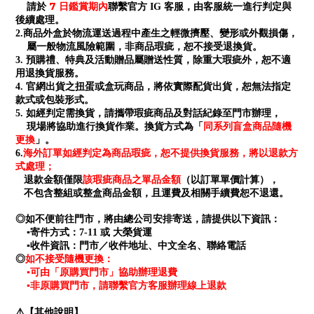
7 日鑑賞期內
請於
聯繫官方 IG 客服，由客服統一進行判定與
後續處理。
2.商品外盒於物流運送過程中產生之輕微擠壓、變形或外觀損傷，
屬一般物流風險範圍，非商品瑕疵，恕不接受退換貨。
3. 預購禮、特典及活動贈品屬贈送性質，除重大瑕疵外，恕不適
用退換貨服務。
4. 官網出貨之扭蛋或盒玩商品，將依實際配貨出貨，恕無法指定
款式或包裝形式。
5. 如經判定需換貨，請攜帶瑕疵商品及對話紀錄至門市辦理，
同系列盲盒商品隨機
現場將協助進行換貨作業。換貨方式為「
更換
」。
海外訂單如經判定為商品瑕疵，恕不提供換貨服務，將以退款方
6.
式處理；
退款金額僅限
該瑕疵商品之單品金額
（以訂單單價計算），
不包含整組或整盒商品金額，且運費及相關手續費恕不退還。
◎如不便前往門市，將由總公司安排寄送，請提供以下資訊：
▪寄件方式：7-11 或 大榮貨運
▪收件資訊：門市／收件地址、中文全名、聯絡電話
如不接受隨機更換：
◎
▪可由「原購買門市」協助辦理退費
▪非原購買門市，請聯繫官方客服辦理線上退款
⚠️【其他說明】