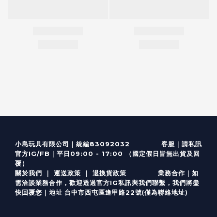
客服
｜
小島玩具有限公司｜統編83092032
請私訊
｜
官方IG/FB
平日09:00 - 17:00 （國定假日皆無出貨及回
覆）
關於我們
｜
運送政策
｜
退換貨政策
業務合作｜如
需洽談業務合作，歡迎透過
官方I
G
私訊與我們聯繫，我們將盡
(僅為聯絡地址)
快回覆您｜
台中市西屯區逢甲路22號
地址