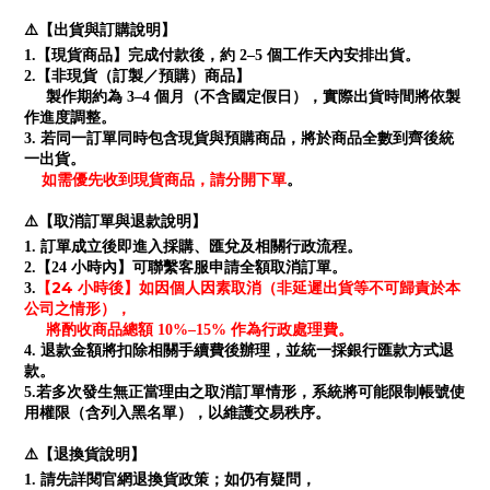
⚠️【出貨與訂購說明】
1.【現貨商品】完成付款後，約 2–5 個工作天內安排出貨。
2.【非現貨（訂製／預購）商品】
製作期約為 3–4 個月（不含國定假日），實際出貨時間將依製
作進度調整。
3. 若同一訂單同時包含現貨與預購商品，將於商品全數到齊後統
一出貨。
如需優先收到現貨商品，請分開下單
。
⚠️【取消訂單與退款說明】
1. 訂單成立後即進入採購、匯兌及相關行政流程。
2.【24 小時內】可聯繫客服申請全額取消訂單。
【24 小時後】如因個人因素取消（非延遲出貨等不可歸責於本
3.
公司之情形），
將酌收商品總額 10%–15% 作為行政處理費。
4. 退款金額將扣除相關手續費後辦理，並統一採銀行匯款方式退
款。
5.若多次發生無正當理由之取消訂單情形，系統將可能限制帳號使
用權限（含列入黑名單），以維護交易秩序。
⚠️【退換貨說明】
1. 請先詳閱官網退換貨政策；如仍有疑問，