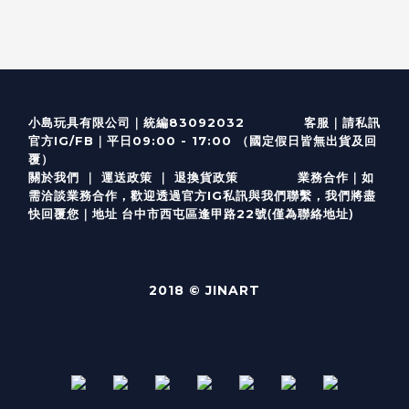
客服
｜
小島玩具有限公司｜統編83092032
請私訊
｜
官方IG/FB
平日09:00 - 17:00 （國定假日皆無出貨及回
覆）
關於我們
｜
運送政策
｜
退換貨政策
業務合作｜如
需洽談業務合作，歡迎透過
官方I
G
私訊與我們聯繫，我們將盡
(僅為聯絡地址)
快回覆您｜
台中市西屯區逢甲路22號
地址
2018 © JINART