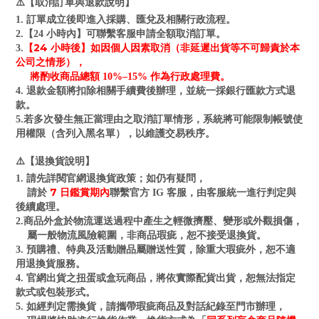
⚠️【取消訂單與退款說明】
1. 訂單成立後即進入採購、匯兌及相關行政流程。
2.【24 小時內】可聯繫客服申請全額取消訂單。
【24 小時後】如因個人因素取消（非延遲出貨等不可歸責於本
3.
公司之情形），
將酌收商品總額 10%–15% 作為行政處理費。
4. 退款金額將扣除相關手續費後辦理，並統一採銀行匯款方式退
款。
5.若多次發生無正當理由之取消訂單情形，系統將可能限制帳號使
用權限（含列入黑名單），以維護交易秩序。
⚠️【退換貨說明】
1. 請先詳閱官網退換貨政策；如仍有疑問，
7 日鑑賞期內
請於
聯繫官方 IG 客服，由客服統一進行判定與
後續處理。
2.商品外盒於物流運送過程中產生之輕微擠壓、變形或外觀損傷，
屬一般物流風險範圍，非商品瑕疵，恕不接受退換貨。
3. 預購禮、特典及活動贈品屬贈送性質，除重大瑕疵外，恕不適
用退換貨服務。
4. 官網出貨之扭蛋或盒玩商品，將依實際配貨出貨，恕無法指定
款式或包裝形式。
5. 如經判定需換貨，請攜帶瑕疵商品及對話紀錄至門市辦理，