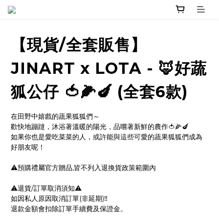
【現貨/全套販售】
JINART x LOTA - 🦊好蔬
狐公仔 🍅🌽🍆 (全套6款)
在田野中嬉戲的蔬果狐狐們～
歡快地蹦躂，沐浴著溫暖的陽光，品嚐著新鮮的農作🍅🌽🍆
如果你也是愛吃菜菜的人，或許能與這些可愛的蔬果狐狐們成為
好朋友呢！
⚠️預購禮屬官方贈品,皆不列入退換貨政策範圍內
⚠️退貨/訂單取消須知⚠️
如因私人原因取消訂單(非延期)‼️
退款金額會扣除訂單手續費及保證金。