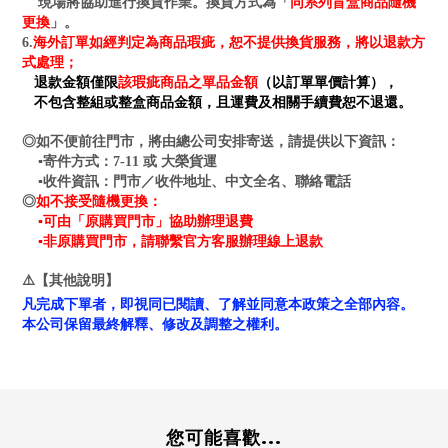
同系列盲盒商品隨機
現場將協助進行換貨作業。換貨方式為「
更換
」。
海外訂單如經判定為商品瑕疵，恕不提供換貨服務，將以退款方
6.
式處理；
退款金額僅限
該瑕疵商品之單品金額
（以訂單單價計算），
不包含整組或整盒商品金額，且運費及相關手續費恕不退還。
◎如不便前往門市，將由總公司安排寄送，請提供以下資訊：
▪寄件方式：7-11 或 大榮貨運
▪收件資訊：門市／收件地址、中文全名、聯絡電話
如不接受隨機更換：
◎
▪可由「原購買門市」協助辦理退費
▪非原購買門市，請聯繫官方客服辦理線上退款
⚠️【其他說明】
凡完成下單者，即視同已閱讀、了解並同意本政策之全部內容。
本公司保留最終解釋、修改及調整之權利。
您可能喜歡...