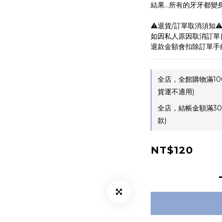
結果...所有的牙牙都
⚠️退貨/訂單取消須知⚠
如因私人原因取消訂單(非
退款金額會扣除訂單手
全店，全館購物滿10
貨運不適用)
全店，結帳金額滿30
款)
NT$120