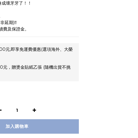
變身成壞牙牙了！！
️
延期)‼️
續費及保證金。
00元,即享免運費優惠(選項海外、大榮
0元，贈燙金貼紙乙張 (隨機出貨不挑
加入購物車