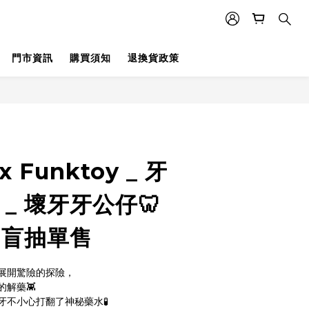
門市資訊
購買須知
退換貨政策
x Funktoy _ 牙
 _ 壞牙牙公仔🦷
/ 盲抽單售
展開驚險的探險，
解藥👾
不小心打翻了神秘藥水🧪