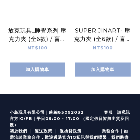
放克玩具_睡覺系列 壓
SUPER JINART- 壓
克力夾 (全6款) / 盲抽
克力夾 (全6款) / 盲抽
單售
單售
NT$100
NT$100
加入購物車
加入購物車
客服
｜
小島玩具有限公司｜統編83092032
請私訊
｜
官方IG/FB
平日09:00 - 17:00 （國定假日皆無出貨及回
覆）
關於我們
｜
運送政策
｜
退換貨政策
業務合作｜如
需洽談業務合作，歡迎透過
官方I
G
私訊與我們聯繫，我們將盡