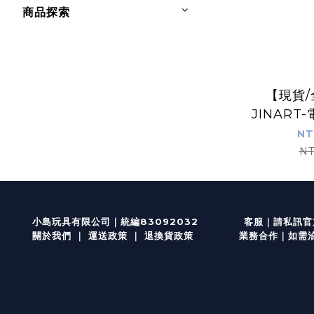
商品探索
【現貨
JINART
力磁鐵
NT
NT
客服
｜
小島玩具有限公司｜統編83092032
請私訊官方
關於我們
｜
運送政策
｜
退換貨政策
業務合作｜如需洽談