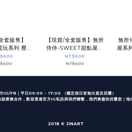
/全套販售】
【現貨/全套販售】無所
無所
-電玩系列 壓克
侍侍-SWEET甜點屋系
屋系列
 (全6款)
列 壓克力磁鐵 (全6款)
$600
NT$600
$600
NT$600
｜
IG/FB
平日09:00 - 17:00 （
業務合作，歡迎透過
官方I
G
私訊與我們聯繫，我們將盡快回覆您｜
地
2018 © JINART