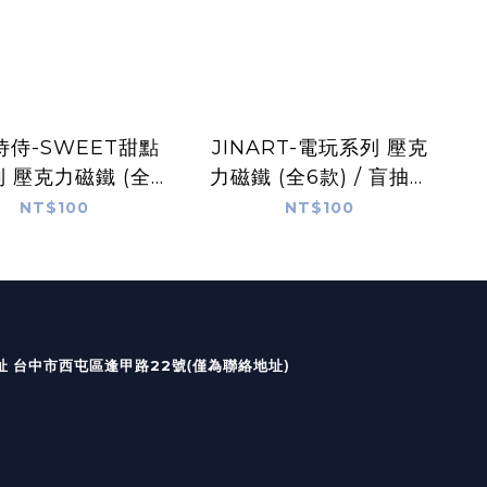
侍侍-SWEET甜點
JINART-電玩系列 壓克
 壓克力磁鐵 (全6
力磁鐵 (全6款) / 盲抽單
款) / 盲抽單售
售
NT$100
NT$100
國定假日皆無出貨及回覆）
(僅為聯絡地址)
台中市西屯區逢甲路22號
址