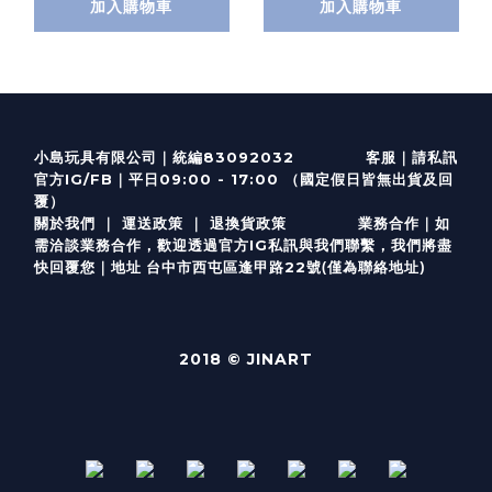
加入購物車
加入購物車
客服
｜
小島玩具有限公司｜統編83092032
請私訊
｜
官方IG/FB
平日09:00 - 17:00 （國定假日皆無出貨及回
覆）
關於我們
｜
運送政策
｜
退換貨政策
業務合作｜如
需洽談業務合作，歡迎透過
官方I
G
私訊與我們聯繫，我們將盡
(僅為聯絡地址)
快回覆您｜
台中市西屯區逢甲路22號
地址
2018 © JINART