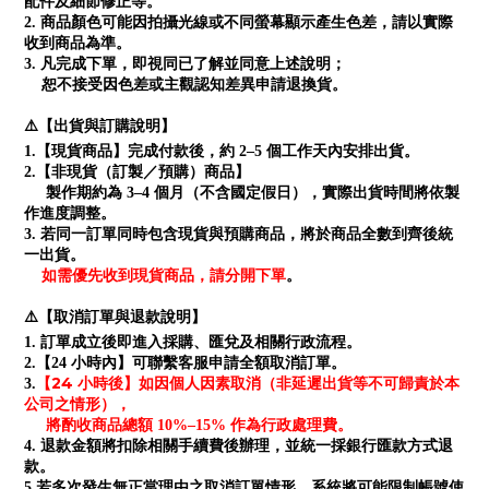
配件及細節修正等。
2. 商品顏色可能因拍攝光線或不同螢幕顯示產生色差，請以實際
收到商品為準。
3. 凡完成下單，即視同已了解並同意上述說明；
恕不接受因色差或主觀認知差異申請退換貨。
⚠️【出貨與訂購說明】
1.【現貨商品】完成付款後，約 2–5 個工作天內安排出貨。
2.【非現貨（訂製／預購）商品】
製作期約為 3–4 個月（不含國定假日），實際出貨時間將依製
作進度調整。
3. 若同一訂單同時包含現貨與預購商品，將於商品全數到齊後統
一出貨。
如需優先收到現貨商品，請分開下單
。
⚠️【取消訂單與退款說明】
1. 訂單成立後即進入採購、匯兌及相關行政流程。
2.【24 小時內】可聯繫客服申請全額取消訂單。
【24 小時後】如因個人因素取消（非延遲出貨等不可歸責於本
3.
公司之情形），
將酌收商品總額 10%–15% 作為行政處理費。
4. 退款金額將扣除相關手續費後辦理，並統一採銀行匯款方式退
款。
5.若多次發生無正當理由之取消訂單情形，系統將可能限制帳號使