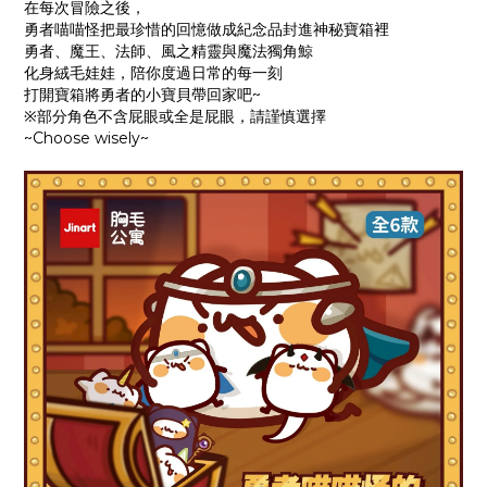
在每次冒險之後，
勇者喵喵怪把最珍惜的回憶做成紀念品封進神秘寶箱裡
勇者、魔王、法師、風之精靈與魔法獨角鯨
化身絨毛娃娃，陪你度過日常的每一刻
打開寶箱將勇者的小寶貝帶回家吧~
※部分角色不含屁眼或全是屁眼，請謹慎選擇
~Choose wisely~