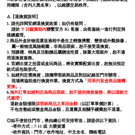
用權限（含列入黑名單），以維護交易秩序。
⚠️【退換貨說明】
1. 請先詳閱官網退換貨政策；如仍有疑問，
7 日鑑賞期內
請於
聯繫官方 IG 客服，由客服統一進行判定與
後續處理。
2.商品外盒於物流運送過程中產生之輕微擠壓、變形或外觀損傷，
屬一般物流風險範圍，非商品瑕疵，恕不接受退換貨。
3. 預購禮、特典及活動贈品屬贈送性質，除重大瑕疵外，恕不適
用退換貨服務。
4. 官網出貨之扭蛋或盒玩商品，將依實際配貨出貨，恕無法指定
款式或包裝形式。
5. 如經判定需換貨，請攜帶瑕疵商品及對話紀錄至門市辦理，
同系列盲盒商品隨機
現場將協助進行換貨作業。換貨方式為「
更換
」。
海外訂單如經判定為商品瑕疵，恕不提供換貨服務，將以退款方
6.
式處理；
退款金額僅限
該瑕疵商品之單品金額
（以訂單單價計算），
不包含整組或整盒商品金額，且運費及相關手續費恕不退還。
◎如不便前往門市，將由總公司安排寄送，請提供以下資訊：
▪寄件方式：7-11 或 大榮貨運
▪收件資訊：門市／收件地址、中文全名、聯絡電話