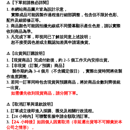
⚠️【下單前請務必詳閱】
1. 本網站商品圖片皆為設計示意，
實際成品可能因製作過程進行細部調整，包含但不限於色彩、
配件及細節修正等。
2. 商品顏色可能因拍攝光線或不同螢幕顯示產生色差，請以實際
收到商品為準。
3. 凡完成下單，即視同已了解並同意上述說明；
恕不接受因色差或主觀認知差異申請退換貨。
⚠️【出貨與訂購說明】
1.【現貨商品】完成付款後，約 2–5 個工作天內安排出貨。
2.【非現貨（訂製／預購）商品】
製作期約為 3–4 個月（不含國定假日），實際出貨時間將依製
作進度調整。
3. 若同一訂單同時包含現貨與預購商品，將於商品全數到齊後統
一出貨。
如需優先收到現貨商品，請分開下單
。
⚠️【取消訂單與退款說明】
1. 訂單成立後即進入採購、匯兌及相關行政流程。
2.【24 小時內】可聯繫客服申請全額取消訂單。
【24 小時後】如因個人因素取消（非延遲出貨等不可歸責於本
3.
公司之情形），