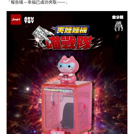
「報告喵～幸福已成功夾取——」