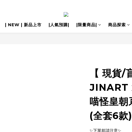
| NEW | 新品上市
|人氣預購|
|限量商品|
商品探索
【 現貨/
JINART
喵怪皇朝
(全套6款)
✨下單前請注意✨ 