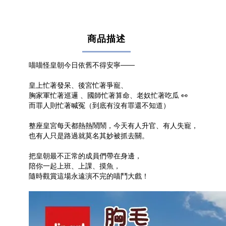
商品描述
喵喵怪皇朝今日依舊不得安寧——
皇上忙著發呆、後宮忙著爭寵、
胸家軍忙著巡邏 、國師忙著算命、老奴忙著吃瓜 👀
而罪人則忙著喊冤（到底有沒有罪還不知道）
整座皇宮每天都熱熱鬧鬧，今天有人升官、有人失寵，
也有人只是路過就莫名其妙被抓去關。
把皇朝最不正常的成員們帶在身邊，
陪你一起上班、上課、摸魚，
隨時觀賞這場永遠演不完的喵鬥大戲！