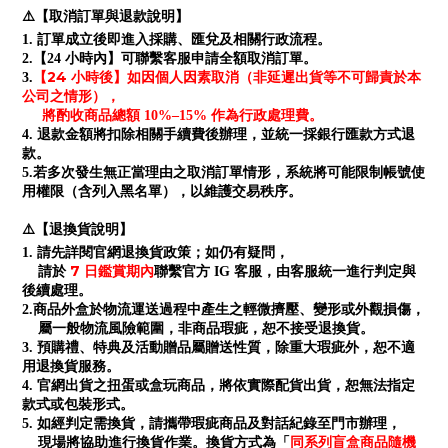
⚠️【取消訂單與退款說明】
1. 訂單成立後即進入採購、匯兌及相關行政流程。
2.【24 小時內】可聯繫客服申請全額取消訂單。
【24 小時後】如因個人因素取消（非延遲出貨等不可歸責於本
3.
公司之情形），
將酌收商品總額 10%–15% 作為行政處理費。
4. 退款金額將扣除相關手續費後辦理，並統一採銀行匯款方式退
款。
5.若多次發生無正當理由之取消訂單情形，系統將可能限制帳號使
用權限（含列入黑名單），以維護交易秩序。
⚠️【退換貨說明】
1. 請先詳閱官網退換貨政策；如仍有疑問，
7 日鑑賞期內
請於
聯繫官方 IG 客服，由客服統一進行判定與
後續處理。
2.商品外盒於物流運送過程中產生之輕微擠壓、變形或外觀損傷，
屬一般物流風險範圍，非商品瑕疵，恕不接受退換貨。
3. 預購禮、特典及活動贈品屬贈送性質，除重大瑕疵外，恕不適
用退換貨服務。
4. 官網出貨之扭蛋或盒玩商品，將依實際配貨出貨，恕無法指定
款式或包裝形式。
5. 如經判定需換貨，請攜帶瑕疵商品及對話紀錄至門市辦理，
同系列盲盒商品隨機
現場將協助進行換貨作業。換貨方式為「