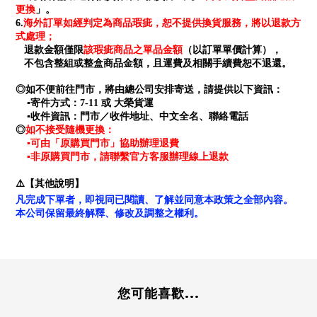
更換
」。
海外訂單如經判定為商品瑕疵，恕不提供換貨服務，將以退款方
6.
式處理；
退款金額僅限
該瑕疵商品之單品金額
（以訂單單價計算），
不包含整組或整盒商品金額，且運費及相關手續費恕不退還。
◎如不便前往門市，將由總公司安排寄送，請提供以下資訊：
▪寄件方式：7-11 或 大榮貨運
▪收件資訊：門市／收件地址、中文全名、聯絡電話
如不接受隨機更換：
◎
▪可由「原購買門市」協助辦理退費
▪非原購買門市，請聯繫官方客服辦理線上退款
⚠️【其他說明】
凡完成下單者，即視同已閱讀、了解並同意本政策之全部內容。
本公司保留最終解釋、修改及調整之權利。
您可能喜歡...