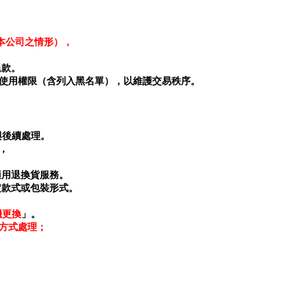
本公司之情形），
退款。
號使用權限（含列入黑名單），以維護交易秩序。
與後續處理。
，
適用退換貨服務。
定款式或包裝形式。
機更換
」。
方式處理；