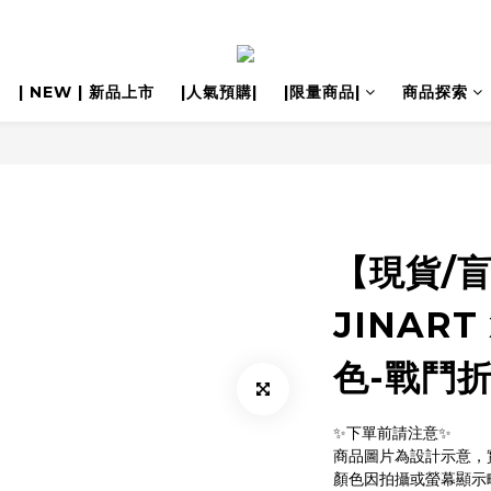
| NEW | 新品上市
|人氣預購|
|限量商品|
商品探索
【現貨/
JINART
色-戰鬥折
✨下單前請注意✨ 
商品圖片為設計示意，
顏色因拍攝或螢幕顯示