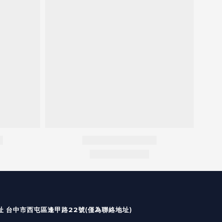
國定假日皆無出貨及回覆）
(僅為聯絡地址)
台中市西屯區逢甲路22號
址