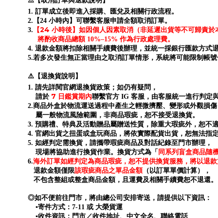
⚠️【取消訂單與退款說明】
1. 訂單成立後即進入採購、匯兌及相關行政流程。
2.【24 小時內】可聯繫客服申請全額取消訂單。
【24 小時後】如因個人因素取消（非延遲出貨等不可歸責於
3.
將酌收商品總額 10%–15% 作為行政處理費。
4. 退款金額將扣除相關手續費後辦理，並統一採銀行匯款方式
5.若多次發生無正當理由之取消訂單情形，系統將可能限制帳
⚠️【退換貨說明】
1. 請先詳閱官網退換貨政策；如仍有疑問，
7 日鑑賞期內
請於
聯繫官方 IG 客服，由客服統一進行判定
2.商品外盒於物流運送過程中產生之輕微擠壓、變形或外觀損傷
屬一般物流風險範圍，非商品瑕疵，恕不接受退換貨。
3. 預購禮、特典及活動贈品屬贈送性質，除重大瑕疵外，恕不
4. 官網出貨之扭蛋或盒玩商品，將依實際配貨出貨，恕無法指
5. 如經判定需換貨，請攜帶瑕疵商品及對話紀錄至門市辦理，
同系列盲盒商品隨
現場將協助進行換貨作業。換貨方式為「
海外訂單如經判定為商品瑕疵，恕不提供換貨服務，將以退款
6.
退款金額僅限
該瑕疵商品之單品金額
（以訂單單價計算），
不包含整組或整盒商品金額，且運費及相關手續費恕不退還。
◎如不便前往門市，將由總公司安排寄送，請提供以下資訊：
▪寄件方式：7-11 或 大榮貨運
▪收件資訊：門市／收件地址、中文全名、聯絡電話