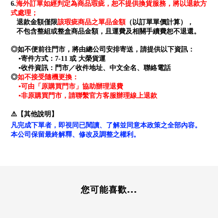
海外訂單如經判定為商品瑕疵，恕不提供換貨服務，將以退款方
6.
式處理；
退款金額僅限
該瑕疵商品之單品金額
（以訂單單價計算），
不包含整組或整盒商品金額，且運費及相關手續費恕不退還。
◎如不便前往門市，將由總公司安排寄送，請提供以下資訊：
▪寄件方式：7-11 或 大榮貨運
▪收件資訊：門市／收件地址、中文全名、聯絡電話
如不接受隨機更換：
◎
▪可由「原購買門市」協助辦理退費
▪非原購買門市，請聯繫官方客服辦理線上退款
⚠️【其他說明】
凡完成下單者，即視同已閱讀、了解並同意本政策之全部內容。
本公司保留最終解釋、修改及調整之權利。
您可能喜歡...