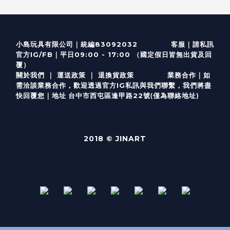
客服
｜
小島玩具有限公司｜統編83092032
請私訊
｜
官方IG/FB
平日09:00 - 17:00 （國定假日皆無出貨及回
覆）
關於我們
｜
運送政策
｜
退換貨政策
業務合作｜如
需洽談業務合作，歡迎透過
官方I
G
私訊與我們聯繫，我們將盡
(僅為聯絡地址)
快回覆您｜
台中市西屯區逢甲路22號
地址
2018 © JINART