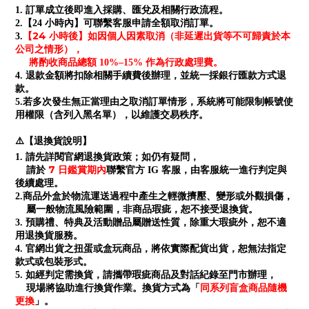
1. 訂單成立後即進入採購、匯兌及相關行政流程。
2.【24 小時內】可聯繫客服申請全額取消訂單。
【24 小時後】如因個人因素取消（非延遲出貨等不可歸責於本
3.
公司之情形），
將酌收商品總額 10%–15% 作為行政處理費。
4. 退款金額將扣除相關手續費後辦理，並統一採銀行匯款方式退
款。
5.若多次發生無正當理由之取消訂單情形，系統將可能限制帳號使
用權限（含列入黑名單），以維護交易秩序。
⚠️【退換貨說明】
1. 請先詳閱官網退換貨政策；如仍有疑問，
7 日鑑賞期內
請於
聯繫官方 IG 客服，由客服統一進行判定與
後續處理。
2.商品外盒於物流運送過程中產生之輕微擠壓、變形或外觀損傷，
屬一般物流風險範圍，非商品瑕疵，恕不接受退換貨。
3. 預購禮、特典及活動贈品屬贈送性質，除重大瑕疵外，恕不適
用退換貨服務。
4. 官網出貨之扭蛋或盒玩商品，將依實際配貨出貨，恕無法指定
款式或包裝形式。
5. 如經判定需換貨，請攜帶瑕疵商品及對話紀錄至門市辦理，
同系列盲盒商品隨機
現場將協助進行換貨作業。換貨方式為「
更換
」。