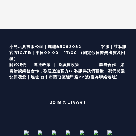
客服
｜
小島玩具有限公司｜統編83092032
請私訊
｜
官方IG/FB
平日09:00 - 17:00 （國定假日皆無出貨及回
覆）
關於我們
｜
運送政策
｜
退換貨政策
業務合作｜如
需洽談業務合作，歡迎透過
官方I
G
私訊與我們聯繫，我們將盡
(僅為聯絡地址)
快回覆您｜
台中市西屯區逢甲路22號
地址
2018 © JINART