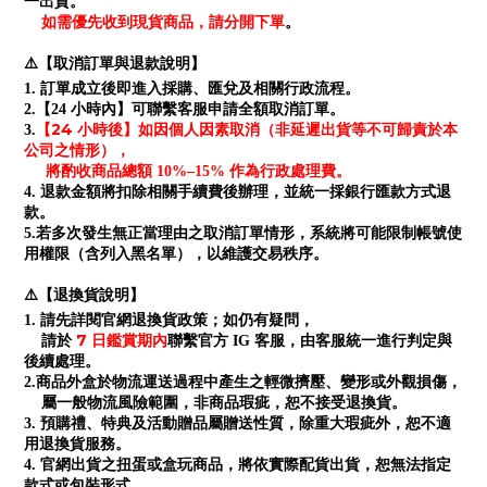
一出貨。
如需優先收到現貨商品，請分開下單
。
⚠️【取消訂單與退款說明】
1. 訂單成立後即進入採購、匯兌及相關行政流程。
2.【24 小時內】可聯繫客服申請全額取消訂單。
【24 小時後】如因個人因素取消（非延遲出貨等不可歸責於本
3.
公司之情形），
將酌收商品總額 10%–15% 作為行政處理費。
4. 退款金額將扣除相關手續費後辦理，並統一採銀行匯款方式退
款。
5.若多次發生無正當理由之取消訂單情形，系統將可能限制帳號使
用權限（含列入黑名單），以維護交易秩序。
⚠️【退換貨說明】
1. 請先詳閱官網退換貨政策；如仍有疑問，
7 日鑑賞期內
請於
聯繫官方 IG 客服，由客服統一進行判定與
後續處理。
2.商品外盒於物流運送過程中產生之輕微擠壓、變形或外觀損傷，
屬一般物流風險範圍，非商品瑕疵，恕不接受退換貨。
3. 預購禮、特典及活動贈品屬贈送性質，除重大瑕疵外，恕不適
用退換貨服務。
4. 官網出貨之扭蛋或盒玩商品，將依實際配貨出貨，恕無法指定
款式或包裝形式。