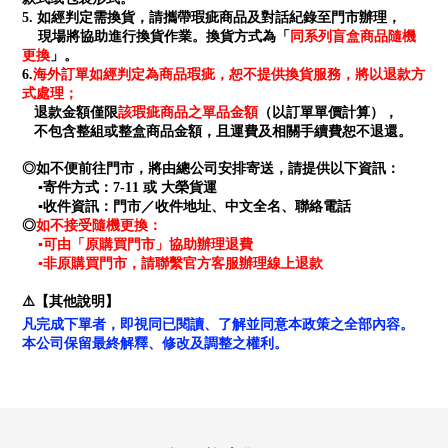
5. 如經判定需換貨，請攜帶瑕疵商品及對話紀錄至門市辦理，
同系列盲盒商品隨機
現場將協助進行換貨作業。換貨方式為「
更換
」。
海外訂單如經判定為商品瑕疵，恕不提供換貨服務，將以退款方
6.
式處理；
退款金額僅限
該瑕疵商品之單品金額
（以訂單單價計算），
不包含整組或整盒商品金額，且運費及相關手續費恕不退還。
◎如不便前往門市，將由總公司安排寄送，請提供以下資訊：
▪寄件方式：7-11 或 大榮貨運
▪收件資訊：門市／收件地址、中文全名、聯絡電話
如不接受隨機更換：
◎
▪可由「原購買門市」協助辦理退費
▪非原購買門市，請聯繫官方客服辦理線上退款
⚠️【其他說明】
凡完成下單者，即視同已閱讀、了解並同意本政策之全部內容。
本公司保留最終解釋、修改及調整之權利。