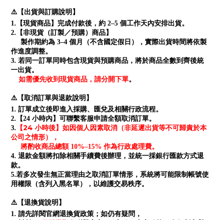
⚠️【出貨與訂購說明】
1.【現貨商品】完成付款後，約 2–5 個工作天內安排出貨。
2.【非現貨（訂製／預購）商品】
製作期約為 3–4 個月（不含國定假日），實際出貨時間將依製
作進度調整。
3. 若同一訂單同時包含現貨與預購商品，將於商品全數到齊後統
一出貨。
如需優先收到現貨商品，請分開下單
。
⚠️【取消訂單與退款說明】
1. 訂單成立後即進入採購、匯兌及相關行政流程。
2.【24 小時內】可聯繫客服申請全額取消訂單。
【24 小時後】如因個人因素取消（非延遲出貨等不可歸責於本
3.
公司之情形），
將酌收商品總額 10%–15% 作為行政處理費。
4. 退款金額將扣除相關手續費後辦理，並統一採銀行匯款方式退
款。
5.若多次發生無正當理由之取消訂單情形，系統將可能限制帳號使
用權限（含列入黑名單），以維護交易秩序。
⚠️【退換貨說明】
1. 請先詳閱官網退換貨政策；如仍有疑問，