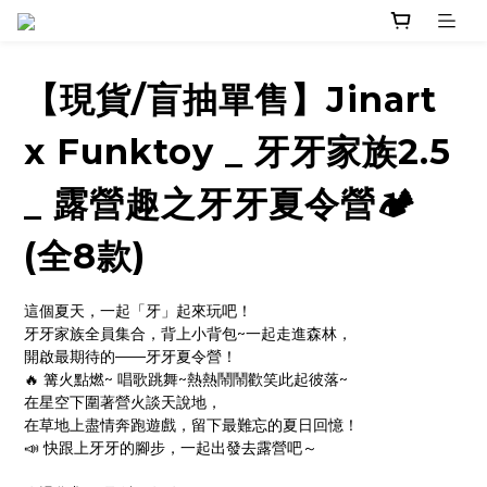
【現貨/盲抽單售】Jinart
x Funktoy _ 牙牙家族2.5
_ 露營趣之牙牙夏令營🏕
(全8款)
這個夏天，一起「牙」起來玩吧！
牙牙家族全員集合，背上小背包~一起走進森林，
開啟最期待的——牙牙夏令營！
🔥 篝火點燃~ 唱歌跳舞~熱熱鬧鬧歡笑此起彼落~
在星空下圍著營火談天說地，
在草地上盡情奔跑遊戲，留下最難忘的夏日回憶！
📣 快跟上牙牙的腳步，一起出發去露營吧～