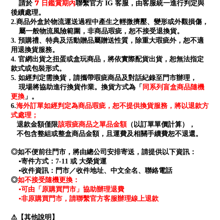
7 日鑑賞期內
請於
聯繫官方 IG 客服，由客服統一進行判定與
後續處理。
2.商品外盒於物流運送過程中產生之輕微擠壓、變形或外觀損傷，
屬一般物流風險範圍，非商品瑕疵，恕不接受退換貨。
3. 預購禮、特典及活動贈品屬贈送性質，除重大瑕疵外，恕不適
用退換貨服務。
4. 官網出貨之扭蛋或盒玩商品，將依實際配貨出貨，恕無法指定
款式或包裝形式。
5. 如經判定需換貨，請攜帶瑕疵商品及對話紀錄至門市辦理，
同系列盲盒商品隨機
現場將協助進行換貨作業。換貨方式為「
更換
」。
海外訂單如經判定為商品瑕疵，恕不提供換貨服務，將以退款方
6.
式處理；
退款金額僅限
該瑕疵商品之單品金額
（以訂單單價計算），
不包含整組或整盒商品金額，且運費及相關手續費恕不退還。
◎如不便前往門市，將由總公司安排寄送，請提供以下資訊：
▪寄件方式：7-11 或 大榮貨運
▪收件資訊：門市／收件地址、中文全名、聯絡電話
如不接受隨機更換：
◎
▪可由「原購買門市」協助辦理退費
▪非原購買門市，請聯繫官方客服辦理線上退款
⚠️【其他說明】