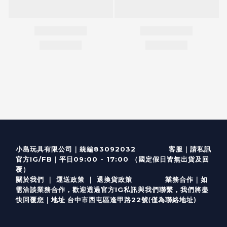
客服
｜
小島玩具有限公司｜統編83092032
請私訊
｜
官方IG/FB
平日09:00 - 17:00 （國定假日皆無出貨及回
覆）
關於我們
｜
運送政策
｜
退換貨政策
業務合作｜如
需洽談業務合作，歡迎透過
官方I
G
私訊與我們聯繫，我們將盡
(僅為聯絡地址)
快回覆您｜
台中市西屯區逢甲路22號
地址