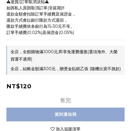
⚠️退貨/訂單取消須知⚠️
如因私人原因取消訂單(非延期)‼️
退款金額會扣除訂單手續費及保證金，
退款方式會以銀行匯款方式退回，
匯款手續費依各銀行為15-30元不等。
訂單手續費(0.02%)及保證金(0.05%)
全店，全館購物滿1000元,即享免運費優惠(選項海外、大榮
貨運不適用)
全店，結帳金額滿300元，贈燙金貼紙乙張 (隨機出貨不挑款)
NT$120
售完
貨到通知我
加入追蹤清單