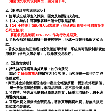
如需優先收到現貨商品，請分開下單
。
⚠️【取消訂單與退款說明】
1. 訂單成立後即進入採購、匯兌及相關行政流程。
2.【24 小時內】可聯繫客服申請全額取消訂單。
【24 小時後】如因個人因素取消（非延遲出貨等不可歸責於本
3.
公司之情形），
將酌收商品總額 10%–15% 作為行政處理費。
4. 退款金額將扣除相關手續費後辦理，並統一採銀行匯款方式退
款。
5.若多次發生無正當理由之取消訂單情形，系統將可能限制帳號使
用權限（含列入黑名單），以維護交易秩序。
⚠️【退換貨說明】
1. 請先詳閱官網退換貨政策；如仍有疑問，
7 日鑑賞期內
請於
聯繫官方 IG 客服，由客服統一進行判定與
後續處理。
2.商品外盒於物流運送過程中產生之輕微擠壓、變形或外觀損傷，
屬一般物流風險範圍，非商品瑕疵，恕不接受退換貨。
3. 預購禮、特典及活動贈品屬贈送性質，除重大瑕疵外，恕不適
用退換貨服務。
4. 官網出貨之扭蛋或盒玩商品，將依實際配貨出貨，恕無法指定
款式或包裝形式。