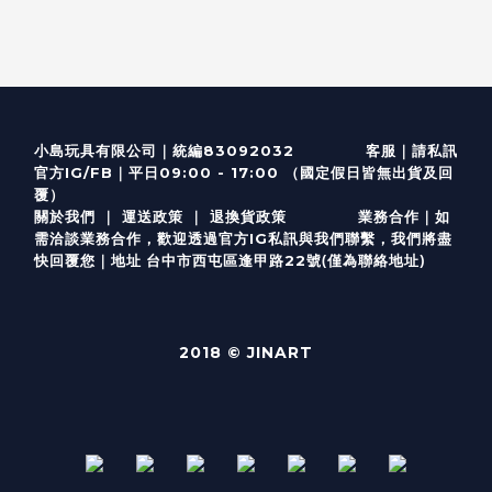
客服
｜
小島玩具有限公司｜統編83092032
請私訊
｜
官方IG/FB
平日09:00 - 17:00 （國定假日皆無出貨及回
覆）
關於我們
｜
運送政策
｜
退換貨政策
業務合作｜如
需洽談業務合作，歡迎透過
官方I
G
私訊與我們聯繫，我們將盡
(僅為聯絡地址)
快回覆您｜
台中市西屯區逢甲路22號
地址
2018 © JINART