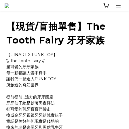
【現貨/盲抽單售】The
Tooth Fairy 牙牙家族
【 JINART X FUNK TOY】
\\ The Tooth Fairy //
超可愛的牙牙家族
每一顆都讓人愛不釋手
讓我們一起進入FUNK TOY
所創造的奇幻世界
從前從前…遠方的牙牙國度
牙牙仙子總是趁著黑夜拜訪
把可愛的乳牙寶寶們帶走
換成金牙牙跟銀牙牙給誠實孩子
童話是美好的但現實是殘酷的
換來的老是喪屍牙和黑點乳牛牙