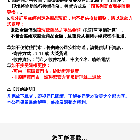
5. 如經判定需換貨，請攜帶瑕疵商品及對話紀錄至門市辦理，
同系列盲盒商品隨機
現場將協助進行換貨作業。換貨方式為「
更換
」。
海外訂單如經判定為商品瑕疵，恕不提供換貨服務，將以退款方
6.
式處理；
退款金額僅限
該瑕疵商品之單品金額
（以訂單單價計算），
不包含整組或整盒商品金額，且運費及相關手續費恕不退還。
◎如不便前往門市，將由總公司安排寄送，請提供以下資訊：
▪寄件方式：7-11 或 大榮貨運
▪收件資訊：門市／收件地址、中文全名、聯絡電話
如不接受隨機更換：
◎
▪可由「原購買門市」協助辦理退費
▪非原購買門市，請聯繫官方客服辦理線上退款
⚠️【其他說明】
凡完成下單者，即視同已閱讀、了解並同意本政策之全部內容。
本公司保留最終解釋、修改及調整之權利。
您可能喜歡...