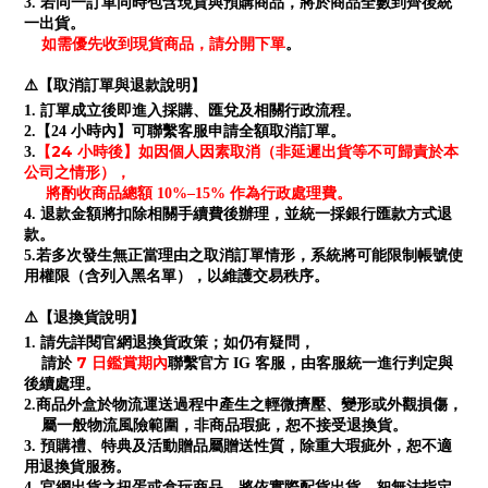
3. 若同一訂單同時包含現貨與預購商品，將於商品全數到齊後統
一出貨。
如需優先收到現貨商品，請分開下單
。
⚠️【取消訂單與退款說明】
1. 訂單成立後即進入採購、匯兌及相關行政流程。
2.【24 小時內】可聯繫客服申請全額取消訂單。
【24 小時後】如因個人因素取消（非延遲出貨等不可歸責於本
3.
公司之情形），
將酌收商品總額 10%–15% 作為行政處理費。
4. 退款金額將扣除相關手續費後辦理，並統一採銀行匯款方式退
款。
5.若多次發生無正當理由之取消訂單情形，系統將可能限制帳號使
用權限（含列入黑名單），以維護交易秩序。
⚠️【退換貨說明】
1. 請先詳閱官網退換貨政策；如仍有疑問，
7 日鑑賞期內
請於
聯繫官方 IG 客服，由客服統一進行判定與
後續處理。
2.商品外盒於物流運送過程中產生之輕微擠壓、變形或外觀損傷，
屬一般物流風險範圍，非商品瑕疵，恕不接受退換貨。
3. 預購禮、特典及活動贈品屬贈送性質，除重大瑕疵外，恕不適
用退換貨服務。
4. 官網出貨之扭蛋或盒玩商品，將依實際配貨出貨，恕無法指定