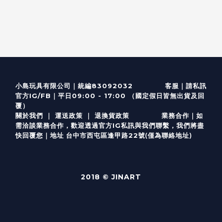
客服
｜
小島玩具有限公司｜統編83092032
請私訊
｜
官方IG/FB
平日09:00 - 17:00 （國定假日皆無出貨及回
覆）
關於我們
｜
運送政策
｜
退換貨政策
業務合作｜如
需洽談業務合作，歡迎透過
官方I
G
私訊與我們聯繫，我們將盡
(僅為聯絡地址)
快回覆您｜
台中市西屯區逢甲路22號
地址
2018 © JINART