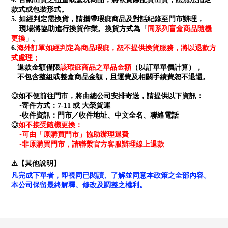
款式或包裝形式。
5. 如經判定需換貨，請攜帶瑕疵商品及對話紀錄至門市辦理，
同系列盲盒商品隨機
現場將協助進行換貨作業。換貨方式為「
更換
」。
海外訂單如經判定為商品瑕疵，恕不提供換貨服務，將以退款方
6.
式處理；
退款金額僅限
該瑕疵商品之單品金額
（以訂單單價計算），
不包含整組或整盒商品金額，且運費及相關手續費恕不退還。
◎如不便前往門市，將由總公司安排寄送，請提供以下資訊：
▪寄件方式：7-11 或 大榮貨運
▪收件資訊：門市／收件地址、中文全名、聯絡電話
如不接受隨機更換：
◎
▪可由「原購買門市」協助辦理退費
▪非原購買門市，請聯繫官方客服辦理線上退款
⚠️【其他說明】
凡完成下單者，即視同已閱讀、了解並同意本政策之全部內容。
本公司保留最終解釋、修改及調整之權利。