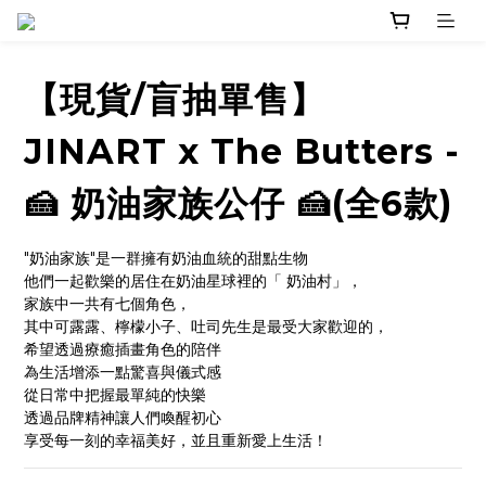
【現貨/盲抽單售】
JINART x The Butters -
🍰 奶油家族公仔 🍰(全6款)
"奶油家族"是一群擁有奶油血統的甜點生物
他們一起歡樂的居住在奶油星球裡的「 奶油村」，
家族中一共有七個角色，
其中可露露、檸檬小子、吐司先生是最受大家歡迎的，
希望透過療癒插畫角色的陪伴
為生活增添一點驚喜與儀式感
從日常中把握最單純的快樂
透過品牌精神讓人們喚醒初心
享受每一刻的幸福美好，並且重新愛上生活！