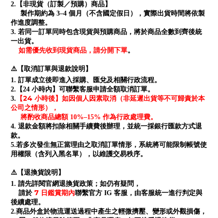
2.【非現貨（訂製／預購）商品】
製作期約為 3–4 個月（不含國定假日），實際出貨時間將依製
作進度調整。
3. 若同一訂單同時包含現貨與預購商品，將於商品全數到齊後統
一出貨。
如需優先收到現貨商品，請分開下單
。
⚠️【取消訂單與退款說明】
1. 訂單成立後即進入採購、匯兌及相關行政流程。
2.【24 小時內】可聯繫客服申請全額取消訂單。
【24 小時後】如因個人因素取消（非延遲出貨等不可歸責於本
3.
公司之情形），
將酌收商品總額 10%–15% 作為行政處理費。
4. 退款金額將扣除相關手續費後辦理，並統一採銀行匯款方式退
款。
5.若多次發生無正當理由之取消訂單情形，系統將可能限制帳號使
用權限（含列入黑名單），以維護交易秩序。
⚠️【退換貨說明】
1. 請先詳閱官網退換貨政策；如仍有疑問，
7 日鑑賞期內
請於
聯繫官方 IG 客服，由客服統一進行判定與
後續處理。
2.商品外盒於物流運送過程中產生之輕微擠壓、變形或外觀損傷，