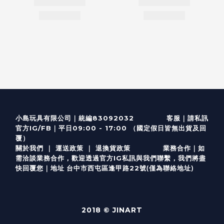
客服
｜
小島玩具有限公司｜統編83092032
請私訊
｜
官方IG/FB
平日09:00 - 17:00 （國定假日皆無出貨及回
覆）
關於我們
｜
運送政策
｜
退換貨政策
業務合作｜如
需洽談業務合作，歡迎透過
官方I
G
私訊與我們聯繫，我們將盡
(僅為聯絡地址)
快回覆您｜
台中市西屯區逢甲路22號
地址
2018 © JINART