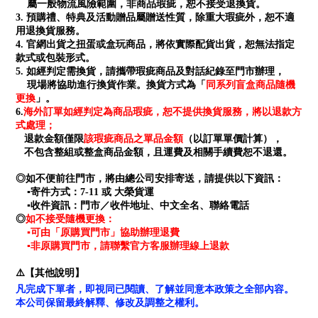
屬一般物流風險範圍，非商品瑕疵，恕不接受退換貨。
3. 預購禮、特典及活動贈品屬贈送性質，除重大瑕疵外，恕不適
用退換貨服務。
4. 官網出貨之扭蛋或盒玩商品，將依實際配貨出貨，恕無法指定
款式或包裝形式。
5. 如經判定需換貨，請攜帶瑕疵商品及對話紀錄至門市辦理，
同系列盲盒商品隨機
現場將協助進行換貨作業。換貨方式為「
更換
」。
海外訂單如經判定為商品瑕疵，恕不提供換貨服務，將以退款方
6.
式處理；
退款金額僅限
該瑕疵商品之單品金額
（以訂單單價計算），
不包含整組或整盒商品金額，且運費及相關手續費恕不退還。
◎如不便前往門市，將由總公司安排寄送，請提供以下資訊：
▪寄件方式：7-11 或 大榮貨運
▪收件資訊：門市／收件地址、中文全名、聯絡電話
如不接受隨機更換：
◎
▪可由「原購買門市」協助辦理退費
▪非原購買門市，請聯繫官方客服辦理線上退款
⚠️【其他說明】
凡完成下單者，即視同已閱讀、了解並同意本政策之全部內容。
本公司保留最終解釋、修改及調整之權利。