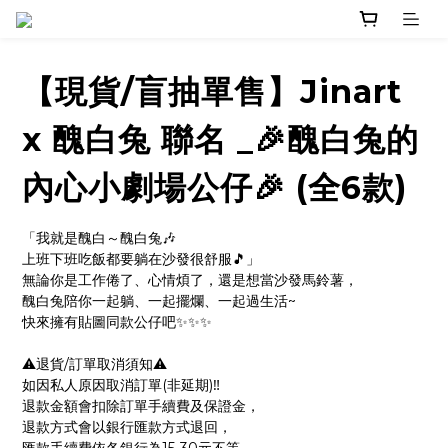
【現貨/盲抽單售】Jinart
x 醜白兔 聯名 _🎉醜白兔的
內心小劇場公仔🎉 (全6款)
「我就是醜白～醜白兔🎶
上班下班吃飯都要躺在沙發很舒服🎵」
無論你是工作倦了、心情煩了，還是想當沙發馬鈴薯，
醜白兔陪你一起躺、一起擺爛、一起過生活~
快來擁有貼圖同款公仔吧✨✨✨
⚠️退貨/訂單取消須知⚠️
如因私人原因取消訂單(非延期)‼️
退款金額會扣除訂單手續費及保證金，
退款方式會以銀行匯款方式退回，