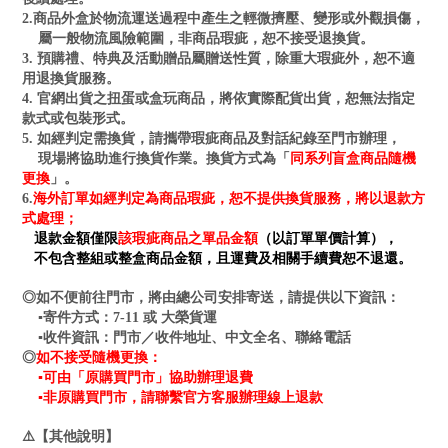
2.商品外盒於物流運送過程中產生之輕微擠壓、變形或外觀損傷，
屬一般物流風險範圍，非商品瑕疵，恕不接受退換貨。
3. 預購禮、特典及活動贈品屬贈送性質，除重大瑕疵外，恕不適
用退換貨服務。
4. 官網出貨之扭蛋或盒玩商品，將依實際配貨出貨，恕無法指定
款式或包裝形式。
5. 如經判定需換貨，請攜帶瑕疵商品及對話紀錄至門市辦理，
同系列盲盒商品隨機
現場將協助進行換貨作業。換貨方式為「
更換
」。
海外訂單如經判定為商品瑕疵，恕不提供換貨服務，將以退款方
6.
式處理；
退款金額僅限
該瑕疵商品之單品金額
（以訂單單價計算），
不包含整組或整盒商品金額，且運費及相關手續費恕不退還。
◎如不便前往門市，將由總公司安排寄送，請提供以下資訊：
▪寄件方式：7-11 或 大榮貨運
▪收件資訊：門市／收件地址、中文全名、聯絡電話
如不接受隨機更換：
◎
▪可由「原購買門市」協助辦理退費
▪非原購買門市，請聯繫官方客服辦理線上退款
⚠️【其他說明】