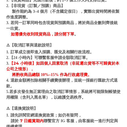
1.【現貨商品】完成付款後，約 2–5 個工作天內安排出貨。
2.【非現貨（訂製／預購）商品】
製作期約為 3–4 個月（不含國定假日），實際出貨時間將依製
作進度調整。
3. 若同一訂單同時包含現貨與預購商品，將於商品全數到齊後統
一出貨。
如需優先收到現貨商品，請分開下單
。
⚠️【取消訂單與退款說明】
1. 訂單成立後即進入採購、匯兌及相關行政流程。
2.【24 小時內】可聯繫客服申請全額取消訂單。
【24 小時後】如因個人因素取消（非延遲出貨等不可歸責於本
3.
公司之情形），
將酌收商品總額 10%–15% 作為行政處理費。
4. 退款金額將扣除相關手續費後辦理，並統一採銀行匯款方式退
款。
5.若多次發生無正當理由之取消訂單情形，系統將可能限制帳號使
用權限（含列入黑名單），以維護交易秩序。
⚠️【退換貨說明】
1. 請先詳閱官網退換貨政策；如仍有疑問，
7 日鑑賞期內
請於
聯繫官方 IG 客服，由客服統一進行判定與
後續處理。