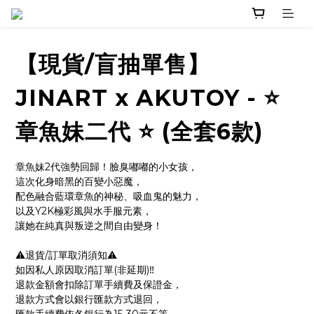
【現貨/盲抽單售】
JINART x AKUTOY - ⭐️
章魚妹二代 ⭐️ (全套6款)
章魚妹2代強勢回歸！臉臭嘟嘟的小女孩，
這次化身暗黑的百變小惡魔，
配色融合藍環章魚的神秘、吸血鬼的魅力，
以及Y2K極彩風與水手服元素，
讓她在純真與叛逆之間自由變身！
⚠️退貨/訂單取消須知⚠️
如因私人原因取消訂單(非延期)‼️
退款金額會扣除訂單手續費及保證金，
退款方式會以銀行匯款方式退回，