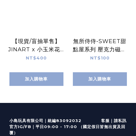
【現貨/盲抽單售】
無所侍侍-SWEET甜
JINART x 小玉米花 -
點屋系列 壓克力磁鐵
旅行公仔✨ (全套4款)
(全6款) / 盲抽單售
NT$400
NT$100
加入購物車
加入購物車
客服
｜
小島玩具有限公司｜統編83092032
請私訊
｜
官方IG/FB
平日09:00 - 17:00 （國定假日皆無出貨及回
覆）