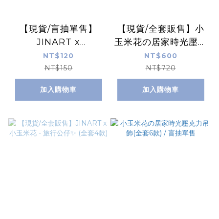
【現貨/盲抽單售】
【現貨/全套販售】小
JINART x
玉米花の居家時光壓克
KiNGYONEKO -
力吊飾(全套6款)
NT$120
NT$600
kingyoNeko公仔
NT$150
NT$720
⭐(全6款)
加入購物車
加入購物車