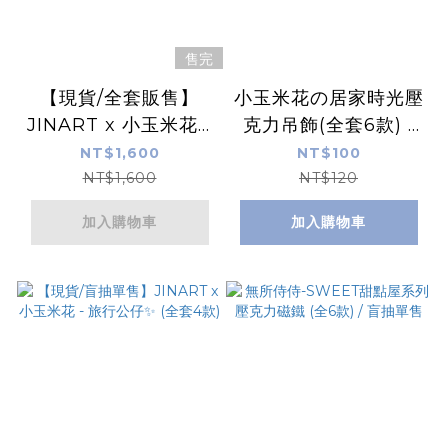
售完
【現貨/全套販售】
小玉米花の居家時光壓
JINART x 小玉米花 -
克力吊飾(全套6款) /
旅行公仔✨ (全套4款)
盲抽單售
NT$1,600
NT$100
NT$1,600
NT$120
加入購物車
加入購物車