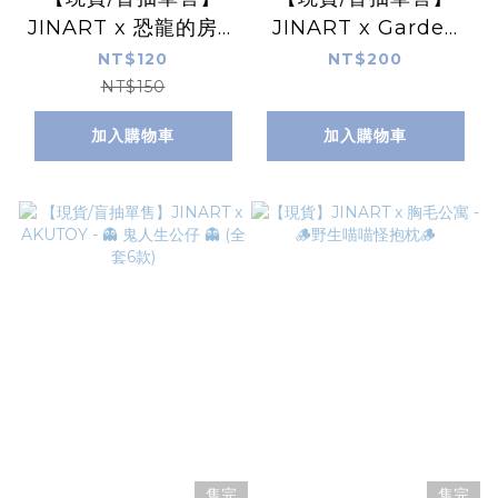
JINART x 恐龍的房間
JINART x Garden
- 恐龍の法槌公仔🔨
Kingdon - CORA十
NT$120
NT$200
(全套4款)
二星座花語・春之櫻系
NT$150
列公仔 (全套12款)
加入購物車
加入購物車
售完
售完