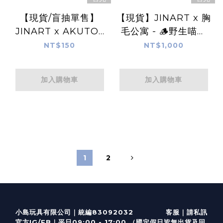
【現貨/盲抽單售】
【現貨】JINART x 胸
JINART x AKUTOY
毛公寓 - 🪵野生喵喵
- 👻 鬼人生公仔 👻
怪抱枕🪵
NT$150
NT$1,000
(全套6款)
加入購物車
加入購物車
1
2
客服
｜
小島玩具有限公司｜統編83092032
請私訊
｜
官方IG/FB
平日09:00 - 17:00 （國定假日皆無出貨及回