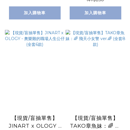
牙🔎《三色冰淇淋事件
人力霸王_ 💥圓谷雕刻
NT$250
簿》 (全套8款)
怪獸第二彈💥 (全套6
加入購物車
加入購物車
款)
【現貨/盲抽單售】
【現貨/盲抽單售】
JINART x OLOGY -
TAKO章魚妹：🌈 飛