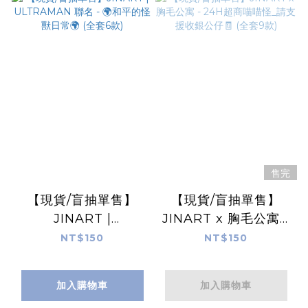
售完
【現貨/盲抽單售】
【現貨/盲抽單售】
JINART |
JINART x 胸毛公寓 -
ULTRAMAN 聯名 -
24H超商喵喵怪_請支
NT$150
NT$150
🌍和平的怪獸日常🌍
援收銀公仔🧾 (全套9
(全套6款)
款)
加入購物車
加入購物車