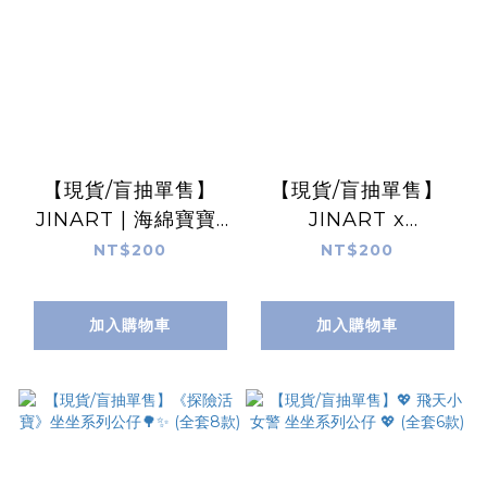
【現貨/盲抽單售】
【現貨/盲抽單售】
JINART | 海綿寶寶-
JINART x
迷因比奇堡2代公仔
Fumeancats - 貓之
NT$200
NT$200
⚡️(全套8款)
島SP 黃阿瑪的後宮生
活公仔🐈(全套8款)
加入購物車
加入購物車