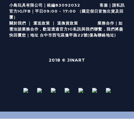
客服
｜
小島玩具有限公司｜統編83092032
請私訊
｜
官方IG/FB
平日09:00 - 17:00 （國定假日皆無出貨及回
覆）
關於我們
｜
運送政策
｜
退換貨政策
業務合作｜如
需洽談業務合作，歡迎透過
官方I
G
私訊與我們聯繫，我們將盡
(僅為聯絡地址)
快回覆您｜
台中市西屯區逢甲路22號
地址
2018 © JINART