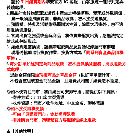
7 日鑑賞期內
請於
聯繫官方 IG 客服，由客服統一進行判定與
後續處理。
2.商品外盒於物流運送過程中產生之輕微擠壓、變形或外觀損傷，
屬一般物流風險範圍，非商品瑕疵，恕不接受退換貨。
3. 預購禮、特典及活動贈品屬贈送性質，除重大瑕疵外，恕不適
用退換貨服務。
4. 官網出貨之扭蛋或盒玩商品，將依實際配貨出貨，恕無法指定
款式或包裝形式。
5. 如經判定需換貨，請攜帶瑕疵商品及對話紀錄至門市辦理，
同系列盲盒商品隨機
現場將協助進行換貨作業。換貨方式為「
更換
」。
海外訂單如經判定為商品瑕疵，恕不提供換貨服務，將以退款方
6.
式處理；
退款金額僅限
該瑕疵商品之單品金額
（以訂單單價計算），
不包含整組或整盒商品金額，且運費及相關手續費恕不退還。
◎如不便前往門市，將由總公司安排寄送，請提供以下資訊：
▪寄件方式：7-11 或 大榮貨運
▪收件資訊：門市／收件地址、中文全名、聯絡電話
如不接受隨機更換：
◎
▪可由「原購買門市」協助辦理退費
▪非原購買門市，請聯繫官方客服辦理線上退款
⚠️【其他說明】