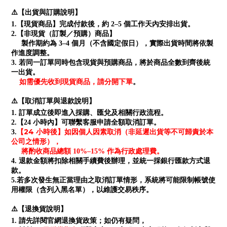
⚠️【出貨與訂購說明】
1.【現貨商品】完成付款後，約 2–5 個工作天內安排出貨。
2.【非現貨（訂製／預購）商品】
製作期約為 3–4 個月（不含國定假日），實際出貨時間將依製
作進度調整。
3. 若同一訂單同時包含現貨與預購商品，將於商品全數到齊後統
一出貨。
如需優先收到現貨商品，請分開下單
。
⚠️【取消訂單與退款說明】
1. 訂單成立後即進入採購、匯兌及相關行政流程。
2.【24 小時內】可聯繫客服申請全額取消訂單。
【24 小時後】如因個人因素取消（非延遲出貨等不可歸責於本
3.
公司之情形），
將酌收商品總額 10%–15% 作為行政處理費。
4. 退款金額將扣除相關手續費後辦理，並統一採銀行匯款方式退
款。
5.若多次發生無正當理由之取消訂單情形，系統將可能限制帳號使
用權限（含列入黑名單），以維護交易秩序。
⚠️【退換貨說明】
1. 請先詳閱官網退換貨政策；如仍有疑問，