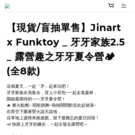
【現貨/盲抽單售】Jinart
x Funktoy _ 牙牙家族2.5
_ 露營趣之牙牙夏令營🏕
(全8款)
這個夏天，一起「牙」起來玩吧！
牙牙家族全員集合，背上小背包~一起走進森林，
開啟最期待的——牙牙夏令營！
🔥 篝火點燃~ 唱歌跳舞~熱熱鬧鬧歡笑此起彼落~
在星空下圍著營火談天說地，
在草地上盡情奔跑遊戲，留下最難忘的夏日回憶！
📣 快跟上牙牙的腳步，一起出發去露營吧～