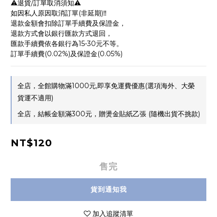
⚠️退貨/訂單取消須知⚠️
如因私人原因取消訂單(非延期)‼️
退款金額會扣除訂單手續費及保證金，
退款方式會以銀行匯款方式退回，
匯款手續費依各銀行為15-30元不等。
訂單手續費(0.02%)及保證金(0.05%)
全店，全館購物滿1000元,即享免運費優惠(選項海外、大榮
貨運不適用)
全店，結帳金額滿300元，贈燙金貼紙乙張 (隨機出貨不挑款)
NT$120
售完
貨到通知我
加入追蹤清單