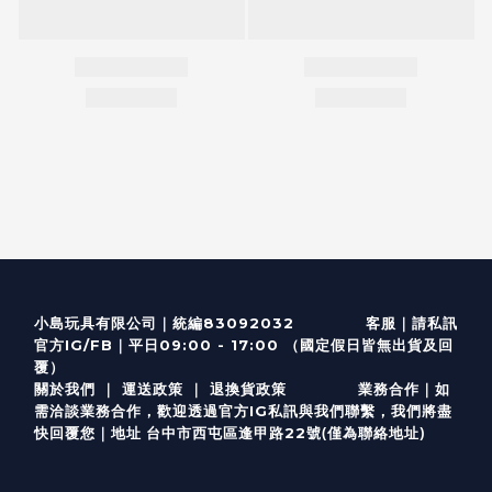
客服
｜
小島玩具有限公司｜統編83092032
請私訊
｜
官方IG/FB
平日09:00 - 17:00 （國定假日皆無出貨及回
覆）
關於我們
｜
運送政策
｜
退換貨政策
業務合作｜如
需洽談業務合作，歡迎透過
官方I
G
私訊與我們聯繫，我們將盡
(僅為聯絡地址)
快回覆您｜
台中市西屯區逢甲路22號
地址